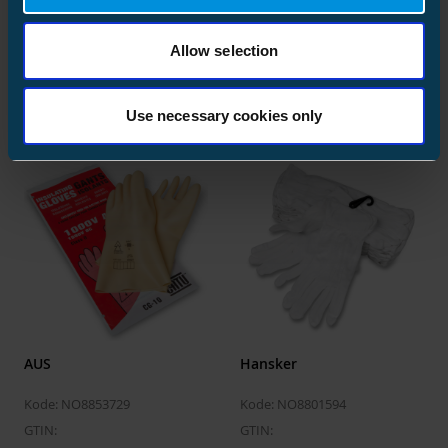
AUS
AUS
Allow selection
Kode: NO8853724
Kode: NO8853728
GTIN:
GTIN:
Use necessary cookies only
AUS
Hansker
Kode: NO8853729
Kode: NO8801594
GTIN:
GTIN: