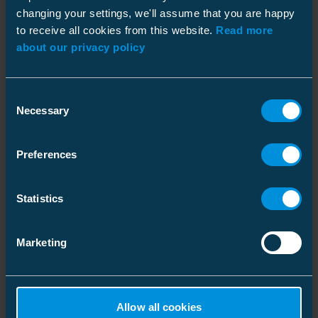
changing your settings, we'll assume that you are happy
Forpakning
to receive all cookies from this website.
Read more
about our privacy policy
Consent
Mål
Necessary
Selection
Vekt
0.999 kg
Lignende produkter
Plastpose
Preferences
Pakkestørrelse
1 pce
Statistics
Vekt
1.024 kg
Marketing
Allow all cookies