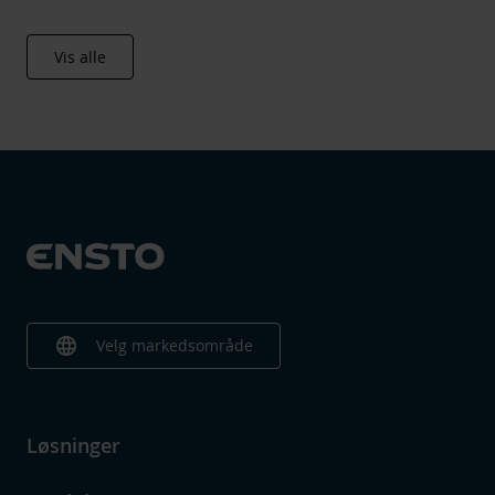
Vis alle
language
Velg markedsområde
Løsninger