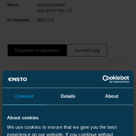
Navn
Gummistøvler
isol.46/47 MV-137
El nummer
8853715
Eksporter produktkort
Kontakt salg
Teknisk informasjon
Consent
Details
About
About cookies
Tekniske spesifikasjoner
We use cookies to ensure that we give you the best
experience on our website. If you continue without