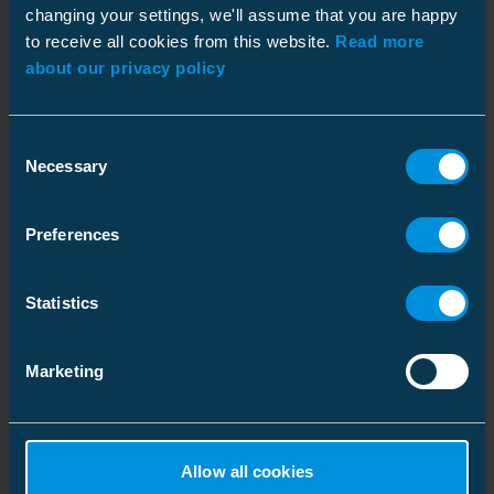
changing your settings, we'll assume that you are happy
to receive all cookies from this website.
Read more
about our privacy policy
Consent
Necessary
Selection
Arrow_forward
Forbedring av elektrisk sikkerhet
Preferences
Statistics
Vårt tilbud for pålitelig
strømdistribusjon
Marketing
Allow all cookies