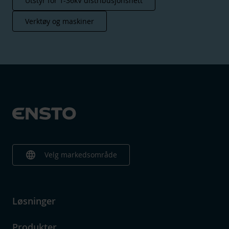
Utstyr for 1-36kV distribusjonsnett
Verktøy og maskiner
language
Velg markedsområde
Løsninger
Produkter