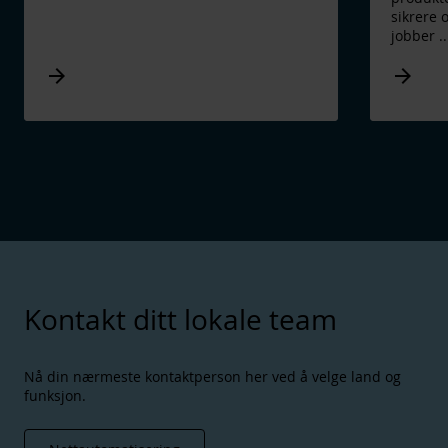
sikrere 
jobber
..
Arrow_forward
Arrow_forward
Kontakt ditt lokale team
Nå din nærmeste kontaktperson her ved å velge land og
funksjon.