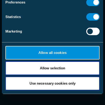
Preferences
Statistics
Vi Tilpasser Oss
Marketing
Global oppvarming, ekstreme værforhold, økende
urbanisering og økt elektrifisering krever smartere og mer
robuste elektriske infrastrukturer. Våre innovative
løsninger tilpasser seg disse utfordringene og bekjemper
klimaendringer, og gir bærekraftige, langsiktige svar.
Allow all cookies
Utforsk våre bærekraftige løsninger
Allow selection
Use necessary cookies only