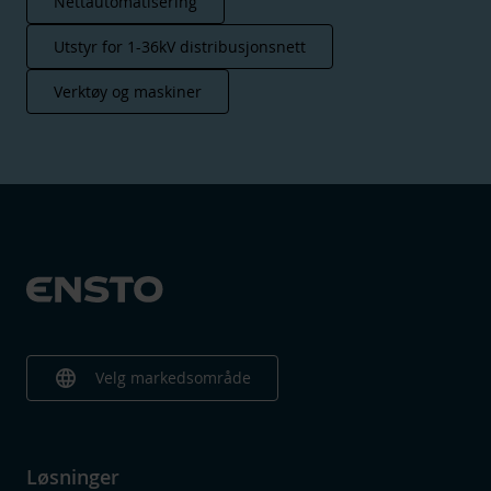
Nettautomatisering
Utstyr for 1-36kV distribusjonsnett
Verktøy og maskiner
language
Velg markedsområde
Løsninger