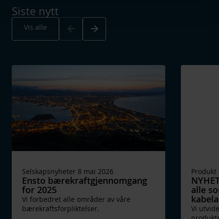
Siste nytt
Arrow_back
Arrow_forward
Vis alle
Selskapsnyheter 8 mai 2026
Produkt 
Ensto bærekraftgjennomgang
NYHET:
for 2025
alle s
kabela
Vi forbedret alle områder av våre
bærekraftsforpliktelser.
Vi utvid
produkte