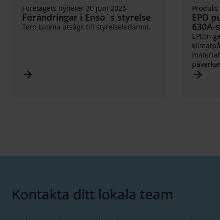
Företagets nyheter 30 juni 2026
Produkt 
Förändringar i Enso´s styrelse
EPD pu
630A-
Tero Luoma utsågs till styrelseledamot.
EPD:n ge
klimatpå
materia
påverkar
Arrow_forward
Arrow_forward
Kontakta ditt lokala team