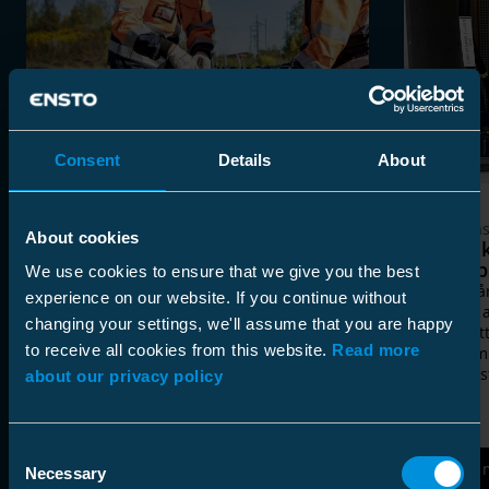
Consent
Details
About
Kundcase
Kundca
About cookies
Minutiös installation skapar en
Svensk
solid grund för ett
krymp
We use cookies to ensure that we give you the best
väderbeständigt nätverk
För tio 
experience on our website. If you continue without
Jordkablar är ett effektivt sätt att bygga
ägarna a
changing your settings, we'll assume that you are happy
ett vädersäkert nätverk och öka nätets
E.ON, ett
to receive all cookies from this website.
Read more
tillförlitlighet, eftersom elnätet är bättre
kallkrym
skyddat mot utmanande
kabelins
about our privacy policy
väderförhållanden, såsom stormar,
blixtnedslag, snölaster och små djur
som fåglar.
Consent
Läs mer
Läs 
Necessary
Selection