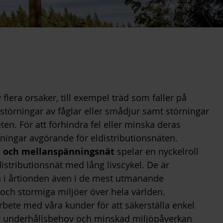
 flera orsaker, till exempel träd som faller på
 störningar av fåglar eller smådjur samt störningar
ten. För att förhindra fel eller minska deras
sningar avgörande för eldistributionsnäten.
åg- och mellanspänningsnät
spelar en nyckelroll
eldistributionsnät med lång livscykel. De är
a i årtionden även i de mest utmanande
och stormiga miljöer över hela världen.
bete med våra kunder för att säkerställa enkel
lt underhållsbehov och minskad miljöpåverkan