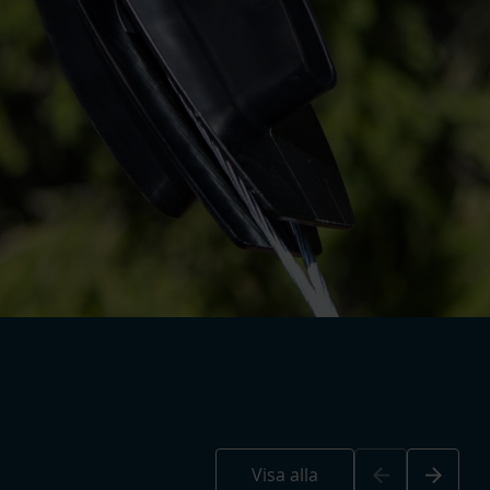
enheter bör installeras i områden som är utsatta
 byggnader, gårdar, trafikleder och idrottsplatser.
rtslutningsvärden.
 utlösande jordfelsskydd och larmande
 hållbart nätverk med lång livslängd och
kan motstå även utmanande väderförhållanden som
edningen och orsaka fel eller förhindra
stormar och blixtnedslag.
edningar
Arrow_back
Arrow_forward
Visa alla