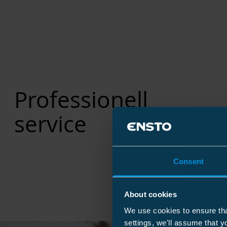
Professionell
service
Consent
About cookies
We use cookies to ensure tha
settings, we'll assume that y