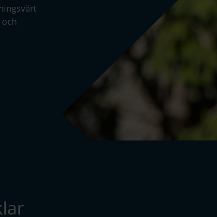
en störningsfri eldistribution. Dessa 
ningsvärt
för överspänningar, såsom fält, kullar,
a och
Valet av skydd beror på nätverkets ko
Nätstationer skall vara försedda med
sekundäranordningar.
Med FCCS uppnås ett starkare och mer
elektricitet av högre kvalitet, som 
snö- och islaster, vilket kan belasta l
skogsbränder orsakade av våldsamma 
Visa produkter:
Tillbehör till MV luftl
lar