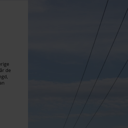
erige
år de
ngd,
kan