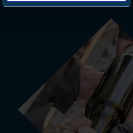
Kontakterna är beröringssäkra, underhållsfria och
lämpliga för både inomhus- och utomhusbruk.
Elastiskt silikon som råmaterial garanterar breda
användningsområden och bekväm installation även
på de mest trånga platserna.
Alla tillbehörssatser levereras med alla nödvändiga
komponenter bekvämt förpackade tillsammans,
vilket effektiviserar installationsprocessen och
sparar tid. Den här omfattande metoden förbättrar
både tillförlitligheten och användarupplevelsen.
Visa produkter:
Skärmade separerbara kontakter