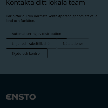
Kontakta ditt lokala team
Här hittar du din närmsta kontaktperson genom att välja
land och funktion.
Automatisering av distribution
Enstos luftledningstillbehör är pålitliga och
Linje- och kabeltillbehör
Nätstationer
installatörsvänliga produkter för låg- och
mellanspänningsdistributionsnät. De är designade
Skydd och kontroll
och beprövade för att hålla i årtionden även i de
mest utmanande väderförhållandena och krävande
miljöer över hela världen.
Läs mer