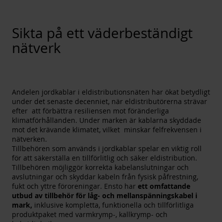
Sikta på ett väderbeständigt
nätverk
Andelen jordkablar i eldistributionsnäten har ökat betydligt
under det senaste decenniet, när eldistributörerna strävar
efter att förbättra resiliensen mot föränderliga
klimatförhållanden. Under marken är kablarna skyddade
mot det krävande klimatet, vilket minskar felfrekvensen i
nätverken.
Tillbehören som används i jordkablar spelar en viktig roll
för att säkerställa en tillförlitlig och säker eldistribution.
Tillbehören möjliggör korrekta kabelanslutningar och
avslutningar och skyddar kabeln från fysisk påfrestning,
fukt och yttre föroreningar. Ensto har
ett omfattande
utbud av tillbehör för låg- och mellanspänningskabel i
mark,
inklusive kompletta, funktionella och tillförlitliga
produktpaket med varmkrymp-, kallkrymp- och