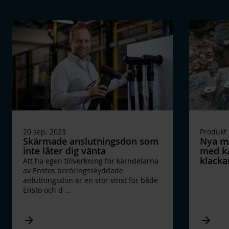
20 sep. 2023
Produkt 
Skärmade anslutningsdon som
Nya me
inte låter dig vänta
med ka
klacka
Att ha egen tillverkning för kärndelarna
av Enstos beröringsskyddade
anlutningsdon är en stor vinst för både
Ensto och d
...
Arrow_forward
Arrow_forward