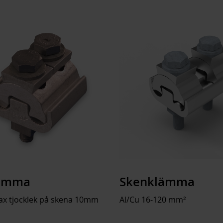
Width clamp
Max. conductor cross section
Suitable for round conductor connect
Suitable for sector conductor connect
Suitable for strip conductor connectio
lämma
Skenklämma
ax tjocklek på skena 10mm
Al/Cu 16-120 mm²