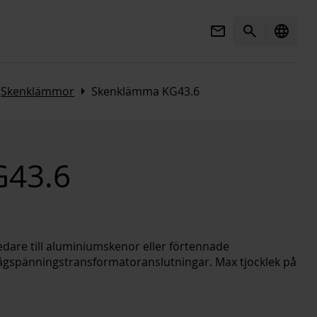
Mail
Search
language
t
Arrow_right
Skenklämmor
Skenklämma KG43.6
G43.6
3d_rotation
Open 3D view
edare till aluminiumskenor eller förtennade
lågspänningstransformatoranslutningar. Max tjocklek på