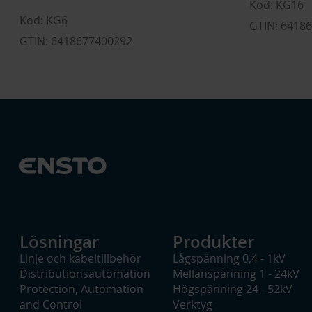
Kod: KG16
Kod: KG6
GTIN: 6418
GTIN: 6418677400292
Lösningar
Produkter
Linje och kabeltillbehör
Lågspänning 0,4 - 1kV
Distributionsautomation
Mellanspänning 1 - 24kV
Protection, Automation
Högspänning 24 - 52kV
and Control
Verktyg