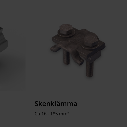
60 mm
240 mm²
ion
Yes
ion
Yes
n
Yes
Skenklämma
Cu 16 - 185 mm²