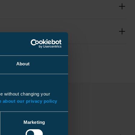
About
0.329 kg
7.7 ... 20 mm
ue without changing your
10 mm
 about our privacy policy
50 ... 240 mm²
mm
50 ... 240 mm²
mm
Marketing
mm