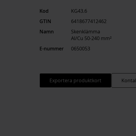
Kod
KG43.6
GTIN
6418677412462
Namn
Skenklämma
Al/Cu 50-240 mm²
E-nummer
0650053
Exportera produktkort
Kontak