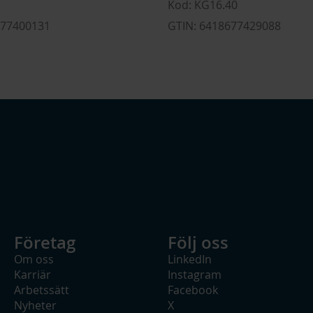
Kod: KG16.40
677400131
GTIN: 6418677429088
Företag
Följ oss
Om oss
LinkedIn
Karriär
Instagram
Arbetssätt
Facebook
Nyheter
X