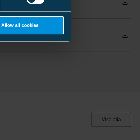
Download
 kg
EN 60068-2-11:1999, SFS 2663
 l
Allow all cookies
Download
2xM10
st
 mm
mm
mm
44 Nm
90 kg
 l
Visa alla
EC000001
Flat rail