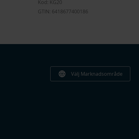
Kod: KG20
GTIN: 6418677400186
language
Välj Marknadsområde