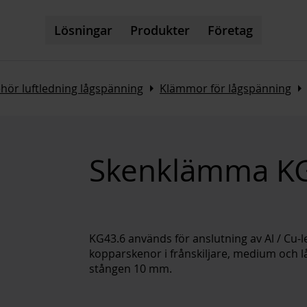
Lösningar
Produkter
Företag
Arrow_right
Arrow_righ
ehör luftledning lågspänning
Klämmor för lågspänning
Skenklämma K
KG43.6 används för anslutning av Al / Cu-l
kopparskenor i frånskiljare, medium och 
stången 10 mm.