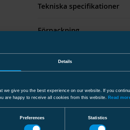
Tekniska specifikationer
Förpackning
Dimensioner
Details
Vikt
Ledningsdiam.
Kartong
t we give you the best experience on our website. If you contin
Maxtjocklek för skena
Storlek
25 st
ou are happy to receive all cookies from this website.
Read more
Ledararea Al
Djup
210 
Ledararea Cu
Höjd
160 
Preferences
Statistics
Monteringsanvisning
Bredd
210 