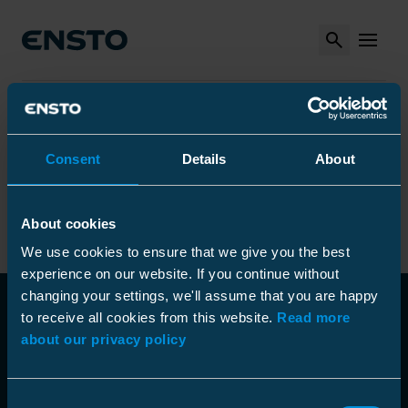
Search
MENU
Arrow_right
Arrow_right
Arrow_right
Ensto
Produkty
Narzędzia specjalistyczne
Arrow_right
Narzędzi do montażu linii
Arrow_right
Osprzęt do ciągnięcia i obsługi kabli i przewodów
Consent
Details
About
Cable laying equipment
Cable laying equipment
About cookies
We use cookies to ensure that we give you the best
experience on our website. If you continue without
changing your settings, we'll assume that you are happy
to receive all cookies from this website.
Read more
about our privacy policy
Consent