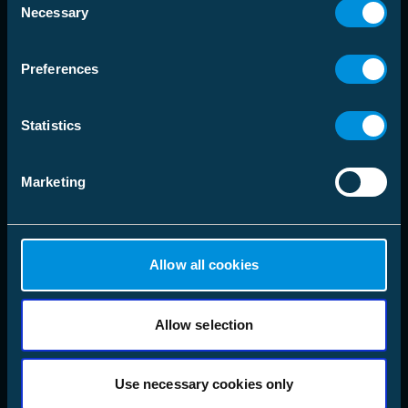
Necessary
Selection
language
Wybierz lokalizację
Preferences
Rozwiązania
Statistics
Produkty
Marketing
Firma
Obserwuj nas
LinkedIn
Allow all cookies
Instagram
Facebook
X
Allow selection
YouTube
Use necessary cookies only