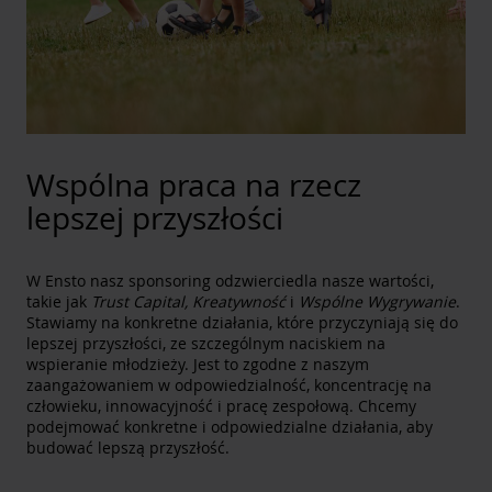
świadomość ekologiczną.
9. Przemysł, innowacje i infrastruktura
Nasze własne prace badawczo-rozwojowe,
produkcja i laboratoria dają nam wiedzę
specjalistyczną, która pozwala nam na ciągłe
wprowadzanie innowacji i służenie naszym klientom
na indywidualnym poziomie. Współpracujemy z
naszymi partnerami w zakresie badań i rozwoju
Wspólna praca na rzecz
nowych technologii.
lepszej przyszłości
12. Odpowiedzialna konsumpcja i produkcja
Nieustannie staramy się minimalizować wytwarzane
przez nas odpady i zwiększać wskaźnik recyklingu.
Projektujemy nasze produkty z uwzględnieniem
W Ensto nasz sponsoring odzwierciedla nasze wartości,
takie jak
efektywności materiałowej. Dążymy do wysokiej
Trust Capital, Kreatywność
i
Wspólne Wygrywanie
.
Stawiamy na konkretne działania, które przyczyniają się do
jakości i wytwarzania solidnych produktów o długiej
lepszej przyszłości, ze szczególnym naciskiem na
żywotności.
wspieranie młodzieży. Jest to zgodne z naszym
13. Działania w dziedzinie klimatu
zaangażowaniem w odpowiedzialność, koncentrację na
Dążymy do zmniejszenia własnego zużycia energii i
człowieku, innowacyjność i pracę zespołową. Chcemy
obniżenia emisji pośrednich (np. z logistyki).
podejmować konkretne i odpowiedzialne działania, aby
Naszym celem jest zwiększanie wiedzy i
budować lepszą przyszłość.
kompetencji naszych pracowników w zakresie
ochrony środowiska. Widzimy, że energia