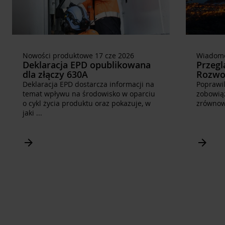
Nowości produktowe 17 cze 2026
Wiadomo
Deklaracja EPD opublikowana
Przeg
dla złączy 630A
Rozwoj
Deklaracja EPD dostarcza informacji na
Poprawil
temat wpływu na środowisko w oparciu
zobowią
o cykl życia produktu oraz pokazuje, w
zrównow
jaki
...
Arrow_forward
Arrow_forward