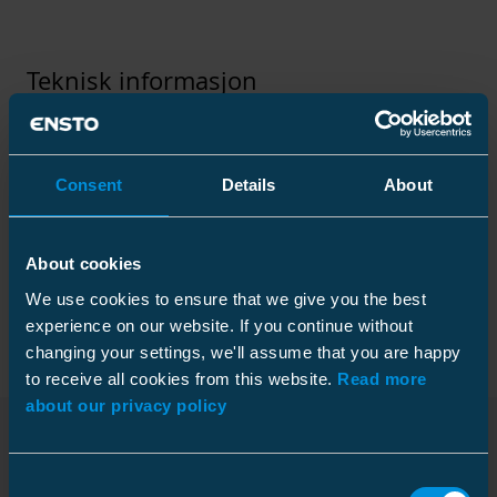
Teknisk informasjon
Consent
Details
About
Tekniske spesifikasjoner
About cookies
Forpakning
We use cookies to ensure that we give you the best
experience on our website. If you continue without
changing your settings, we'll assume that you are happy
to receive all cookies from this website.
Read more
Mål
about our privacy policy
Vekt
0.85 kg
Nedlastinger
Consent
Plastpose