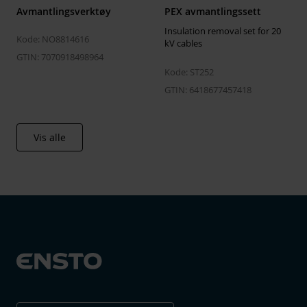
Avmantlingsverktøy
PEX avmantlingssett
Insulation removal set for 20
Kode: NO8814616
kV cables
GTIN: 7070918498964
Kode: ST252
GTIN: 6418677457418
Vis alle