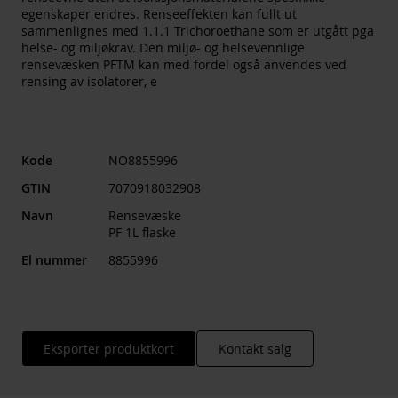
egenskaper endres. Renseeffekten kan fullt ut
sammenlignes med 1.1.1 Trichoroethane som er utgått pga
helse- og miljøkrav. Den miljø- og helsevennlige
rensevæsken PFTM kan med fordel også anvendes ved
rensing av isolatorer, e
Kode
NO8855996
GTIN
7070918032908
Navn
Rensevæske
PF 1L flaske
El nummer
8855996
Eksporter produktkort
Kontakt salg