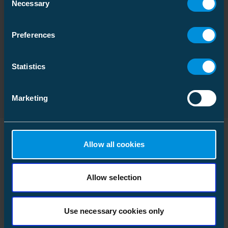
Necessary
Selection
Pakkestørrelse
1 pce
Vekt
0.875 kg
Preferences
HMS Sikkerhetsdatablad SDS
Download
Pallepakke
Filtype: PDF
Statistics
Pakkestørrelse
1 pce
Marketing
Vekt
20.875 kg
Allow all cookies
Lignende produkter
Allow selection
Use necessary cookies only