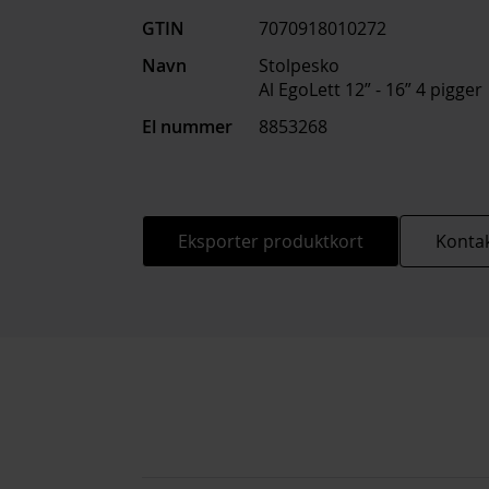
GTIN
7070918010272
Navn
Stolpesko
Al EgoLett 12” - 16” 4 pigger
El nummer
8853268
Eksporter produktkort
Kontak