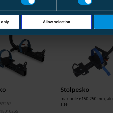
 only
Allow selection
ko
Stolpesko
max pole ⌀150-250 mm, alu
53267
size
918010265