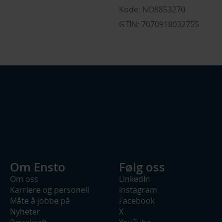
Kode: NO8853270
GTIN: 7070918032755
Om Ensto
Følg oss
Om oss
LinkedIn
Karriere og personell
Instagram
Måte å jobbe på
Facebook
Nyheter
X