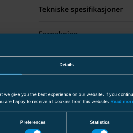
Tekniske spesifikasjoner
Forpakning
Mål
Details
Vekt
Høyde
Plastpose
t we give you the best experience on our website. If you contin
Bredde
ou are happy to receive all cookies from this website.
Read more
Pakkestørrelse
Lengde
Vekt
Preferences
Statistics