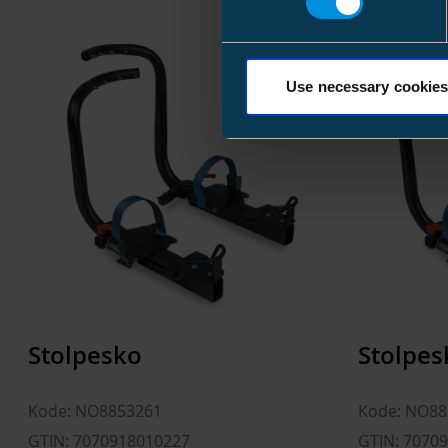
Use necessary cookies
Stolpesko
Stolpes
Kode: NO8853261
Kode: NO88
GTIN: 7070918010227
GTIN: 7070