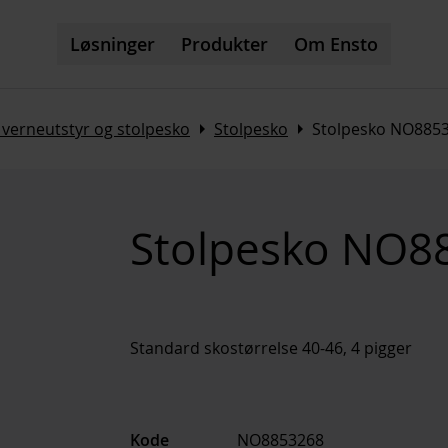
Løsninger
Produkter
Om Ensto
Arrow_right
Arrow_right
 verneutstyr og stolpesko
Stolpesko
Stolpesko NO885
Stolpesko NO8
Standard skostørrelse 40-46, 4 pigger
Kode
NO8853268