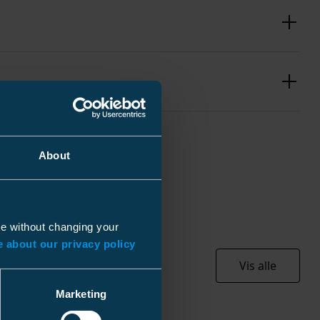
About
4.84 kg
300 mm
ue without changing your
400 mm
 about our privacy policy
1 pce
660 mm
Vis alle
4.865 kg
Marketing