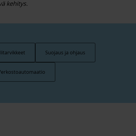
vä kehitys.
itarvikkeet
Suojaus ja ohjaus
Verkostoautomaatio