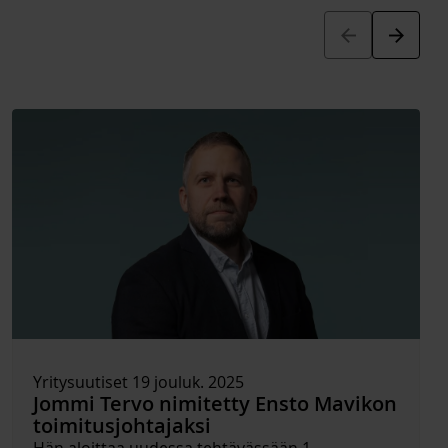
Arrow_back
Arrow_forward
Yritysuutiset 19 jouluk. 2025
Jommi Tervo nimitetty Ensto Mavikon
toimitusjohtajaksi
Hän aloittaa uudessa tehtävässään 1.