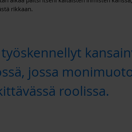
ietän aikaa paitsi itseni kaltaisten ihmisten kanss
stä rikkaan.
 työskennellyt kansain
össä, jossa monimuoto
ittävässä roolissa.