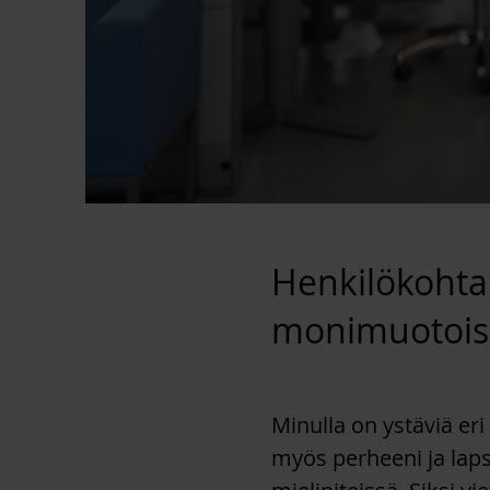
Henkilökohtai
monimuotoisuu
Minulla on ystäviä eri
myös perheeni ja laps