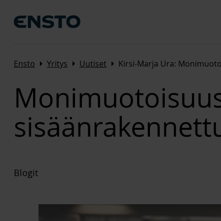
Arrow_right
Arrow_right
Arrow_right
Ensto
Yritys
Uutiset
Kirsi-Marja Ura: Monimuotoi
Monimuotoisuus, 
sisäänrakennett
Blogit