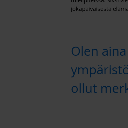
mielipiteissä. Siksi v
jokapäiväisestä elämä
Olen aina
ympärist
ollut merk