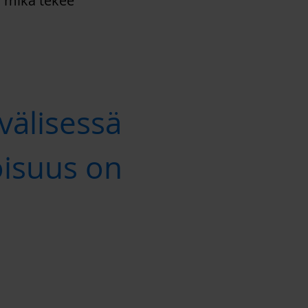
a, mikä tekee
välisessä
isuus on