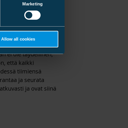
ista vielä parempia.
Marketing
seen johtajina
kaikkien tulisi
ulisi kehittyä
Allow all cookies
oudumme ajamaan
 ei ole täydellinen,
, että kaikki
hdessä tiimiensä
rantaa ja seurata
atkuvasti ja ovat siinä