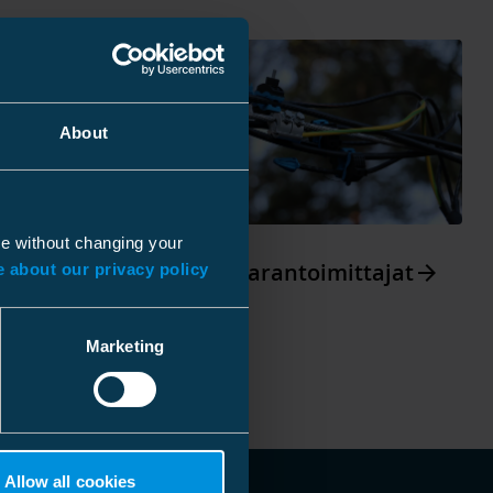
About
ue without changing your
tit
Arrow_forward
Enston tavarantoimittajat
Arrow_forward
 about our privacy policy
Marketing
Allow all cookies