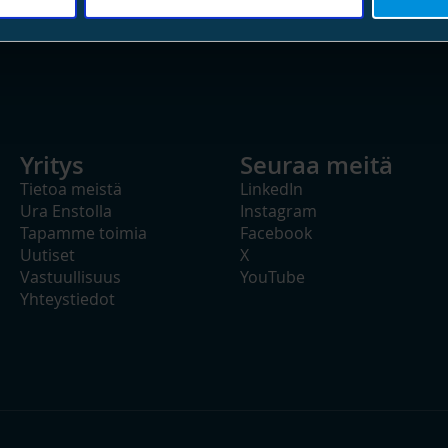
Yritys
Seuraa meitä
Tietoa meistä
LinkedIn
Ura Enstolla
Instagram
Tapamme toimia
Facebook
Uutiset
X
Vastuullisuus
YouTube
Yhteystiedot