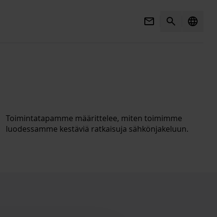
Mail
Search
language
Toimintatapamme määrittelee, miten toimimme
luodessamme kestäviä ratkaisuja sähkönjakeluun.