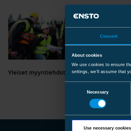
Consent
About cookies
We use cookies to ensure tha
Yleiset t
Yleiset myyntiehdot
Arrow_forward
settings, we'll assume that y
vastuunr
Consent
Necessary
Selection
Use necessary cookies