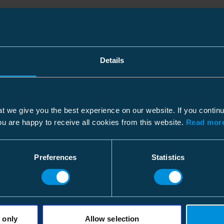
Details
t we give you the best experience on our website. If you contin
akuu- ja
Politiikat ja sertifikaa
ou are happy to receive all cookies from this website.
Read more
Arrow_forward
ajoitusehdot
Preferences
Statistics
 only
Allow selection