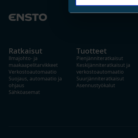
Ratkaisut
Tuotteet
Ilmajohto- ja
Pienjänniteratkaisut
maakaapelitarvikkeet
Keskijänniteratkaisut ja
Verkostoautomaatio
verkostoautomaatio
Suojaus, automaatio ja
Suurjänniteratkaisut
ohjaus
Asennustyökalut
Sähköasemat