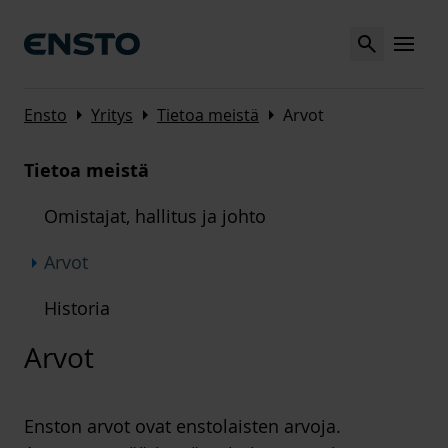
Search
MENU
Arrow_right
Arrow_right
Arrow_right
Ensto
Yritys
Tietoa meistä
Arvot
Tietoa meistä
Omistajat, hallitus ja johto
Arrow_right
Arvot
Historia
Arvot
Enston arvot ovat enstolaisten arvoja.