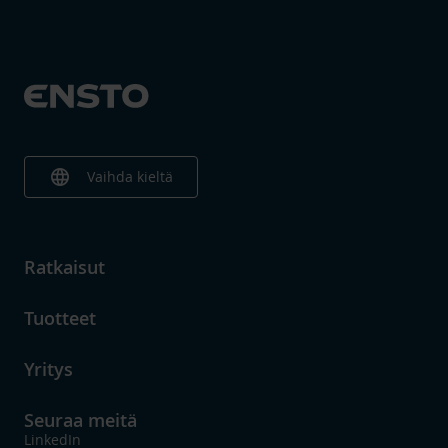
language
Vaihda kieltä
Ratkaisut
Tuotteet
Yritys
Seuraa meitä
LinkedIn