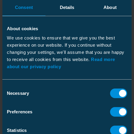
Consent
Details
About
Luottamus on kaiken toimintamme perusta, ja luottamus
on ansaittava joka päivä. Ihmiskeskeisyys, avoimuus ja
vastuullisuus näkyvät kaikissa toimissamme. Pidämme aina
lupauksemme, mikä tekee meistä luotettavan kumppanin.
About cookies
We use cookies to ensure that we give you the best
experience on our website. If you continue without
changing your settings, we'll assume that you are happy
to receive all cookies from this website.
Read more
about our privacy policy
Consent
Necessary
Selection
Preferences
Luovuus
Luovuus edistää innovatiivisuutta, ja haluammekin tutkia ja
kehittää uusia teknologioita ja liiketoimintamalleja.
Statistics