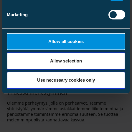
Luomme älykkäitä ratkaisuja yhdessä asiakkaiden ja
muiden kumppaneiden kanssa.
Marketing
Allow all cookies
Allow selection
Use necessary cookies only
Yhdessä menestyminen
Olemme perheyritys, jolla on perhearvot. Teemme
yhteistyötä, ymmärrämme asiakkaidemme liiketoimintaa ja
panostamme toimintamme erinomaisuuteen. Se tuottaa
molemminpuolista kannattavaa kasvua.