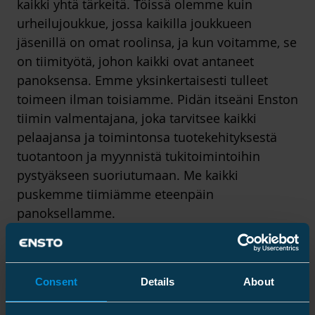
kaikki yhtä tärkeitä. Töissä olemme kuin
urheilujoukkue, jossa kaikilla joukkueen
jäsenillä on omat roolinsa, ja kun voitamme, se
on tiimityötä, johon kaikki ovat antaneet
panoksensa. Emme yksinkertaisesti tulleet
toimeen ilman toisiamme. Pidän itseäni Enston
tiimin valmentajana, joka tarvitsee kaikki
pelaajansa ja toimintonsa tuotekehityksestä
tuotantoon ja myynnistä tukitoimintoihin
pystyäkseen suoriutumaan. Me kaikki
puskemme tiimiämme eteenpäin
panoksellamme.
Siksi meidän on arvostettava toistemme
panosta yhteiseen hyvään. Se, miten
kohtelemme toisiamme, kertoo paljon
Consent
Details
About
arvoistamme ja yrityskulttuuristamme, ja
joskus on tärkeää pysähtyä hetkeksi