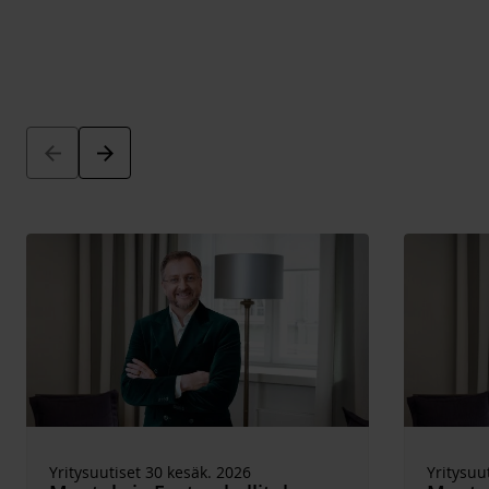
Arrow_back
Arrow_forward
Yritysuutiset 30 kesäk. 2026
Yritysuu