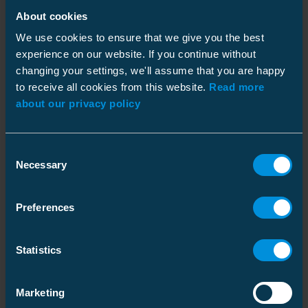
miettimään, miten kohtaan erilaisia ihmisiä.
About cookies
Näenkö ne sellaisina kuin haluaisin itsekin tulla
We use cookies to ensure that we give you the best
nähdyksi?
experience on our website. If you continue without
changing your settings, we'll assume that you are happy
Minä
to receive all cookies from this website.
Read more
Inkluusiossa on kyse muiden pyytämisestä
about our privacy policy
mukaan ja sen varmistamisesta, ettei kukaan
jää ulkopuolelle. Työpaikalla se voi tarkoittaa
Consent
ihmisten kutsumista yhteisiin kokoontumisiin
Necessary
Selection
ja kokoontumisiin, ja näen, että on erityisesti
johtajien tehtävä johtaa esimerkillä. Meidän
Preferences
pitäisi kuitenkin myös muistaa olla pyytämättä
ihmisiä tekemään tai olemaan jotain, mitä he
Statistics
eivät ole. Meidän pitäisi sen sijaan rohkaista
ihmisiä olemaan sellaisia kuin he ovat, koska
meillä kaikilla on vapaus olla oma itsemme.
Marketing