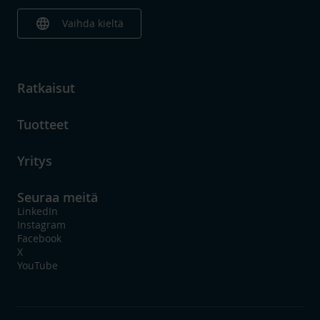
language
Vaihda kieltä
Ratkaisut
Tuotteet
Yritys
Seuraa meitä
LinkedIn
Instagram
Facebook
X
YouTube