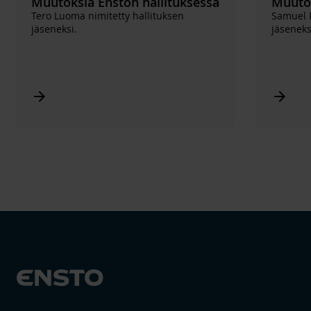
Muutoksia Enston hallituksessa
Muutok
Tero Luoma nimitetty hallituksen
Samuel R
jäseneksi.
jäseneks
Arrow_forward
Arrow_forward