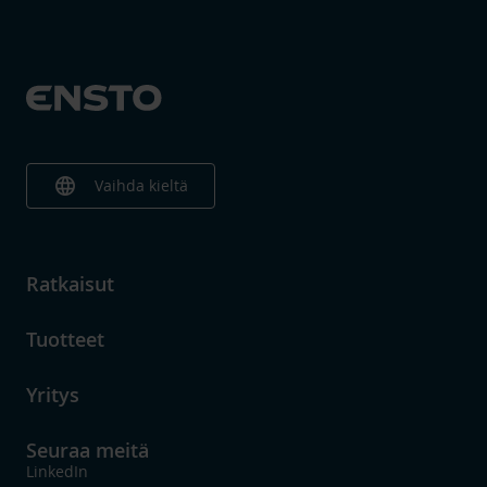
language
Vaihda kieltä
Ratkaisut
Tuotteet
Yritys
Seuraa meitä
LinkedIn