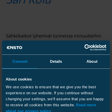
Sähkökatkot lyhenivät tunneista minuutteihin
Tehtävää Augusteille verkkoyhtiön alueella
Kolun mukaan kyllä riittää, sillä lähes 9000
käyttöpaikan tavoittamiseen tarvitaan 660
Consent
Details
About
kilometrin pituudelta keskijänniteyhteyksiä ja
900 kilometriä pienjännitejakeluverkkoa.
Lumiset talvet sekä rajut myrskyt
About cookies
syöksyvirtauksineen ovat aiheuttaneet aiempaa
We use cookies to ensure that we give you the best
enemmän vikoja viime vuosina. Niiden etsintää
experience on our website. If you continue without
maastossa haittaavat muun muassa
changing your settings, we'll assume that you are happy
vaikeakulkuisuus ja niinkin yllättävä asia kuin
to receive all cookies from this website.
Read more
isojen mäkien luomat esteet puhelimen
about our privacy policy