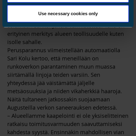
kummassakin vikaherkkä haara, jonka
alkupisteeseen laitteet asennetaan. Näin
Use necessary cookies only
saadaan molempien linjojen noin tuhannen
asiakkaan sähkönjakelu varmistettua. Tällä on
erityinen merkitys alueen teollisuudelle kuten
isolle sahalle.
Perusparannus viimeistellään automaatiolla
Sari Kolu kertoo, että meneillään on
runkoverkon parantaminen muun muassa
siirtämällä linjoja teiden varsiin. Sen
yhteydessä jää väistämättä jäljelle
metsäosuuksia ja niiden vikaherkkiä haaroja.
Näitä tultaneen jatkossakin suojaamaan
Augusteilla verkon saneerauksen edetessä.
– Alueellamme kaapelointi ei ole yksiselitteinen
ratkaisu toimitusvarmuuden saavuttamiseksi
kahdesta syystä. Ensinnäkin mahdollisen vian