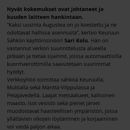
Hyvät kokemukset ovat johtaneet jo
kuuden laitteen hankintaan.
”Kaksi uusinta Augustea on jo koestettu ja ne
odottavat hallissa asennusta”, kertoo Keuruun
Sähkön käyttöinsinööri
Sari Kolu
. Hän on
vastannut verkon suunnittelusta alueella
pitkään ja tietää sijainnit, joissa automaattisilla
kuormaerottimilla saavutetaan suurimmat
hyödyt.
Verkkoyhtiö toimittaa sähköä Keuruulla,
Multialla sekä Mänttä-Vilppulassa ja
Petäjävedellä. Laajat metsäalueet, kallioinen
maasto, isot vesistö sekä pienet järvet
muodostavat haasteellisen ympäristön, jossa
yllättävien vikojen löytäminen ja korjaaminen
voi viedä paljon aikaa.