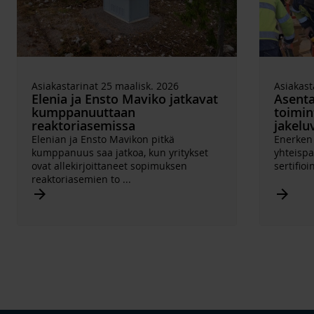
Asiakastarinat 25 maalisk. 2026
Asiakast
Elenia ja Ensto Maviko jatkavat
Asentaj
kumppanuuttaan
toimi
reaktoriasemissa
jakelu
Elenian ja Ensto Mavikon pitkä
Enerken 
kumppanuus saa jatkoa, kun yritykset
yhteispa
ovat allekirjoittaneet sopimuksen
sertifioin
reaktoriasemien to
...
Arrow_forward
Arrow_forward