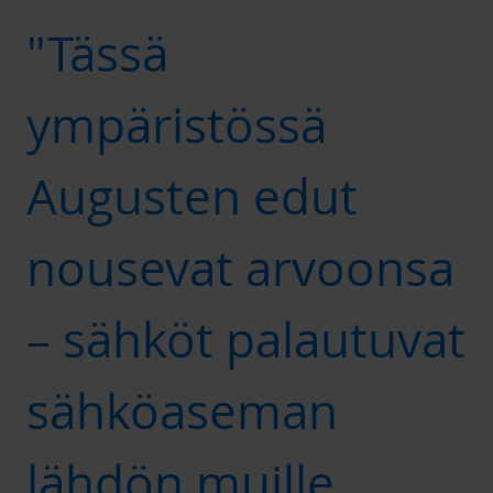
"Tässä
ympäristössä
Augusten edut
nousevat arvoonsa
– sähköt palautuvat
sähköaseman
lähdön muille