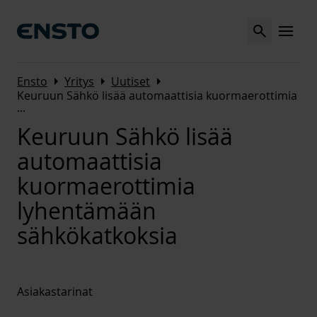
Search
MENU
Arrow_right
Arrow_right
Arrow_right
Ensto
Yritys
Uutiset
Keuruun Sähkö lisää automaattisia kuormaerottimia
...
Keuruun Sähkö lisää
automaattisia
kuormaerottimia
lyhentämään
sähkökatkoksia
Asiakastarinat