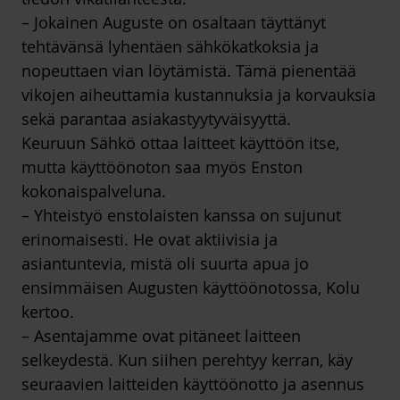
– Jokainen Auguste on osaltaan täyttänyt
tehtävänsä lyhentäen sähkökatkoksia ja
nopeuttaen vian löytämistä. Tämä pienentää
vikojen aiheuttamia kustannuksia ja korvauksia
sekä parantaa asiakastyytyväisyyttä.
Keuruun Sähkö ottaa laitteet käyttöön itse,
mutta käyttöönoton saa myös Enston
kokonaispalveluna.
– Yhteistyö enstolaisten kanssa on sujunut
erinomaisesti. He ovat aktiivisia ja
asiantuntevia, mistä oli suurta apua jo
ensimmäisen Augusten käyttöönotossa, Kolu
kertoo.
– Asentajamme ovat pitäneet laitteen
selkeydestä. Kun siihen perehtyy kerran, käy
seuraavien laitteiden käyttöönotto ja asennus