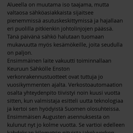
Alueella on muutama iso taajama, mutta
valtaosa sähköasiakkaista sijaitsee
pienemmissä asutuskeskittymissä ja hajallaan
eri puolilla pitkienkin johtolinjojen päässä.
Tänä päivänä sähkö halutaan tuomaan
mukavuutta myös kesämökeille, joita seudulla
on paljon.
Ensimmäinen laite vakuutti toiminnallaan
Keuruun Sähkölle Enston
verkonrakennustuotteet ovat tuttuja jo
vuosikymmenten ajalta. Verkostoautomaation
osalta yhteydenpito tiivistyi noin kuusi vuotta
sitten, kun valmistaja esitteli uutta teknologiaa
ja kertoi sen hyödyistä Suomen olosuhteissa.
Ensimmäisen Augusten asennuksesta on
kulunut nyt jo kolme vuotta. Se vartioi edelleen
kahdeksan kilometrin pituista jakeluverkon