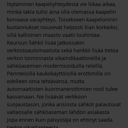
löytäminen kaapeliyhteydestä vie liikaa aikaa,
minkä takia tulisi aina olla olemassa kaapelin
korvaava varayhteys. Toisekseen kaapeloinnin
kustannukset nousevat helposti liian korkeiksi,
sillä kallioinen maasto vaatii louhintaa.
Keuruun Sähkö lisää jatkossakin
verkostoautomaatiota sekä hankkii lisää tietoa
verkon toiminnasta vikaindikaattoreilla ja
sähköasemien modernisoiduilla releillä.
Perinteisillä kaukokäyttöisillä erottimilla on
edelleen oma tehtävänsä, mutta
automaattisten kuormanerottimien rooli tulee
kasvamaan. Ne lisäävät verkkoon
suojaustason, jonka ansiosta sähköt palautuvat
valtaosalle sähköaseman lähdön asiakasta
jopa ennen kuin päivystäjä on ehtinyt saada
tiedon vikatilanteesta.