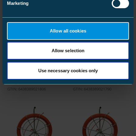
Marketing
Allow all cookies
Allow selection
Vetojousi kehikolla
Vetojousi kehikolla
Vetojousi Ø 9 mm / 150 m,
Vetojousi Ø 11 mm / 200 m
kehikko pyörillä
kehikko pyörillä
Use necessary cookies only
Koodi: CT8009-1150
Koodi: NO8856454
GTIN: 6438389021806
GTIN: 6438389021790