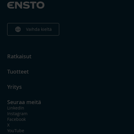
language
Vaihda kieltä
Ratkaisut
Tuotteet
Yritys
Seuraa meitä
LinkedIn
Instagram
Facebook
X
YouTube