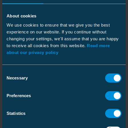
About cookies
We use cookies to ensure that we give you the best
Tekniset tiedot
experience on our website. If you continue without
changing your settings, we'll assume that you are happy
to receive all cookies from this website.
Read more
Pakkaustiedot
about our privacy policy
Consent
Necessary
Mitat
Selection
Paino
12 kg
Preferences
Samankaltaiset tuotteet
Muovipussi
Pakkauskoko
1 pce
Statistics
Paino
12.025 kg