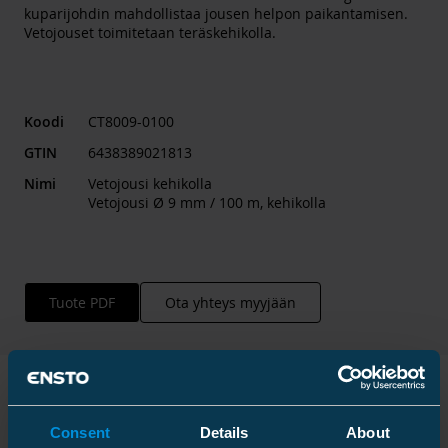
kuparijohdin mahdollistaa jousen helpon paikantamisen.
Vetojouset toimitetaan teräskehikolla.
Koodi
CT8009-0100
GTIN
6438389021813
Nimi
Vetojousi kehikolla
Vetojousi Ø 9 mm / 100 m, kehikolla
Tuote PDF
Ota yhteys myyjään
Tekniset tiedot
Consent
Details
About