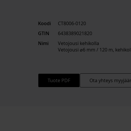
Koodi
CT8006-0120
GTIN
6438389021820
Nimi
Vetojousi kehikolla
Vetojousi ⌀6 mm / 120 m, kehikol
Tuote PDF
Ota yhteys myyjää