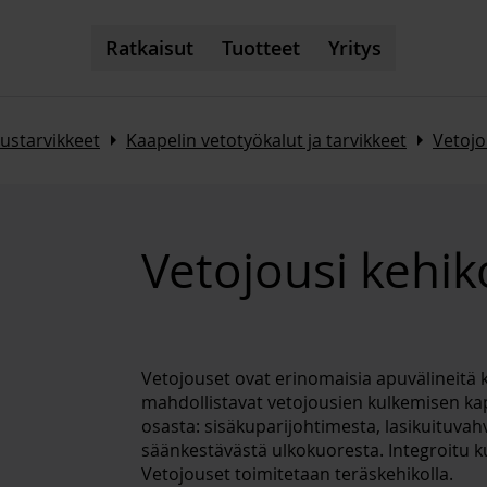
Ratkaisut
Tuotteet
Yritys
Arrow_right
Arrow_right
ustarvikkeet
Kaapelin vetotyökalut ja tarvikkeet
Vetojo
Vetojousi kehi
Vetojouset ovat erinomaisia apuvälineitä 
mahdollistavat vetojousien kulkemisen ka
osasta: sisäkuparijohtimesta, lasikuituva
säänkestävästä ulkokuoresta. Integroitu 
Vetojouset toimitetaan teräskehikolla.