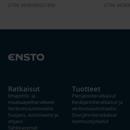
GTIN: 6438389021806
GTIN: 6438
Ratkaisut
Tuotteet
Ilmajohto- ja
Pienjänniteratkaisut
maakaapelitarvikkeet
Keskijänniteratkaisut ja
Verkostoautomaatio
verkostoautomaatio
Suojaus, automaatio ja
Suurjänniteratkaisut
ohjaus
Asennustyökalut
Sähköasemat