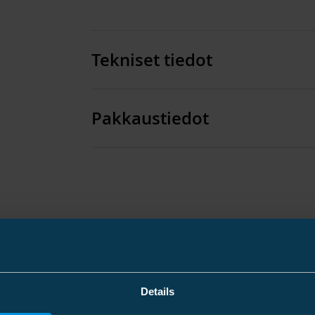
Tekniset tiedot
Pakkaustiedot
Mitat
Paino
Muovipussi
Pakkauskoko
Details
Koodi
Paino
GTIN