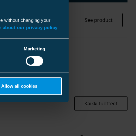
851
See product
ue without changing your
 about our privacy policy
Marketing
Allow all cookies
Kaikki tuotteet