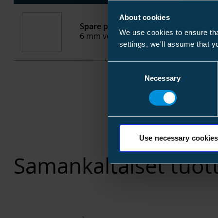
About cookies
Spare part CT8301-0610
We use cookies to ensure tha
6 mm vetojousen päätykappale
settings, we'll assume that y
Consent
Necessary
Selection
Use necessary cookies
Samankaltaiset tuot