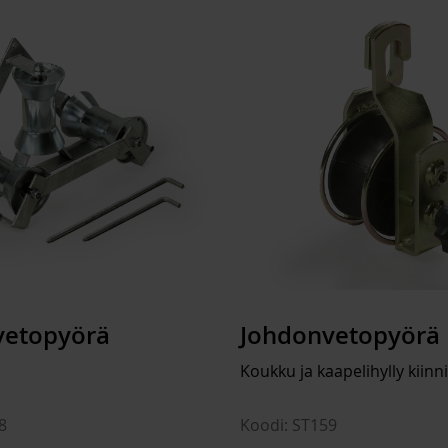
vetopyörä
Johdonvetopyörä
Koukku ja kaapelihylly kiinni
8
Koodi: ST159