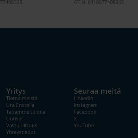
677408335
GTIN: 6418677408342
Yritys
Seuraa meitä
Tietoa meistä
LinkedIn
Ura Enstolla
Instagram
Tapamme toimia
Facebook
Uutiset
X
Vastuullisuus
YouTube
Yhteystiedot