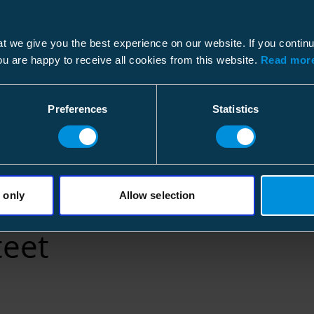
RoHS EU direktiivi
Mittapiirros
Lavapakkaus
t we give you the best experience on our website. If you contin
Tiedostotyyppi: PDF
ETIM
ou are happy to receive all cookies from this website.
Read more
Pakkauskoko
ETIM Class
Syvyys
Preferences
Statistics
Tarvikkeen/varaosan tyyppi
Korkeus
Leveys
Paino
Tilavuus
 only
Allow selection
teet