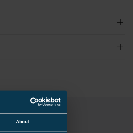
3.81 kg
180 mm
1 pce
About
3.835 kg