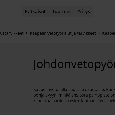
Ratkaisut
Tuotteet
Yritys
Arrow_right
Arrow_right
ustarvikkeet
Kaapelin vetotyökalut ja tarvikkeet
Kaapel
Johdonvetopyö
Kaapelinvetorulla suoralle osuudelle. Runk
pohjalevyyn, minkä ansiosta painopiste on 
kiinnittää nauloilla esim. lautaan. Teräspe