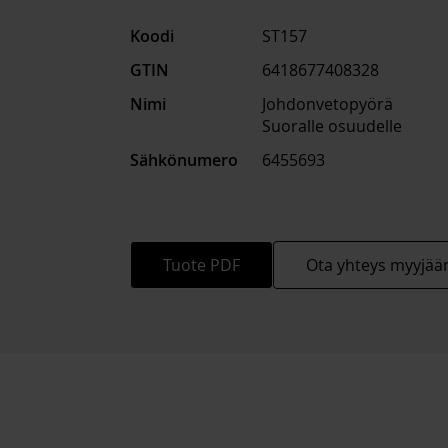
Koodi
ST157
GTIN
6418677408328
Nimi
Johdonvetopyörä
Suoralle osuudelle
Sähkönumero
6455693
Tuote PDF
Ota yhteys myyjää