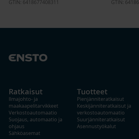
GTIN: 6418677408311
GTIN: 6418
Ratkaisut
Tuotteet
Ilmajohto- ja
Pienjänniteratkaisut
maakaapelitarvikkeet
Keskijänniteratkaisut ja
Verkostoautomaatio
verkostoautomaatio
Suojaus, automaatio ja
Suurjänniteratkaisut
ohjaus
Asennustyökalut
Sähköasemat