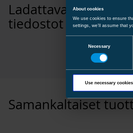
Ladattavat
About cookies
tiedostot
We use cookies to ensure tha
settings, we'll assume that y
Consent
Necessary
Selection
Use necessary cookies
Samankaltaiset tuot