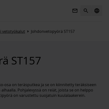
Mail
Search
language
Arrow_right
i vetotyökalut
Johdonvetopyörä ST157
rä ST157
o-osa on teräsputkea ja se on kiinnitetty teräksiseen
alhaalla. Pohjalevyssä on reiät, joista se on helppo
ltipyörä on varustettu suojatuin kuulalaakerein.