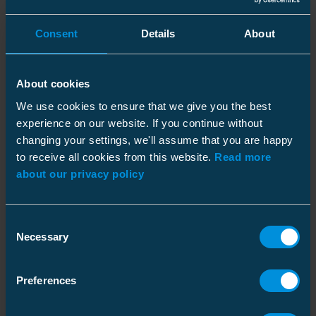
leveransprecisionen. Vi förbättrar också
produktkvaliteten. Detta är av enorm
Consent
Details
About
betydelse."
Nu tillverkas alla huvudkomponenter på Enstos
fabriker. Silikondelarna, som tillverkas i
About cookies
Estland, görs nu också mer elastiska för
We use cookies to ensure that we give you the best
enklare installation. Kabelskorna, tillverkade i
experience on our website. If you continue without
Finland, har steglös brottyta, vilket möjliggör
changing your settings, we'll assume that you are happy
breda areaområden och underlättar
to receive all cookies from this website.
Read more
installationen. Ventilavledarna, med kärnorna
about our privacy policy
tillverkade i Frankrike och övergjutning,
montering och testning i Estland, är kompakta.
Consent
Och monteringsanvisningarna är textlösa,
Necessary
Selection
vilket förenklar både installation och expansion
till nya marknader.
Preferences
Egen tillverkning innebär potential att växa
Kontrollen av processen innebär att Ensto kan