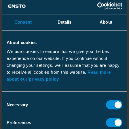
Oma tuotanto mahdollistaa kasvun
Toimitusprosessin kokonaisvaltainen hallinta
paitsi mahdollistaa markkinaosuuden
Consent
Details
About
kasvattamisen Enston nykyisillä markkinoilla,
tuo myös mukanaan kasvupotentiaalia.
“Kaupungistuminen luo meille uusia
About cookies
tilaisuuksia”, kertoo Väkeväinen. “Mitä
We use cookies to ensure that we give you the best
suuremmaksi kaupunki kasvaa, sitä enemmän
experience on our website. If you continue without
changing your settings, we'll assume that you are happy
sähkönjakeluverkkoa siirretään maan alle.” Tila
to receive all cookies from this website.
Read more
on tunnetusti kortilla kaupungeissa.
about our privacy policy
Kosketussuojattuja pistokepäätteitä tarvitaan
kaapelipäätteiden tekemiseen C1/C2-tyypin ​
kojeistokartioihin muuntajiin, moottoreihin
Consent
sekä kojeistoihin ja koska ne vaativat
Necessary
Selection
perinteisiä ilmaeristeisiä kojeistoja vähemmän
tilaa, niiden kysynnän lisääntymisen myötä
Preferences
myös pistokepäätteiden kysyntä kasvaa. “Oma