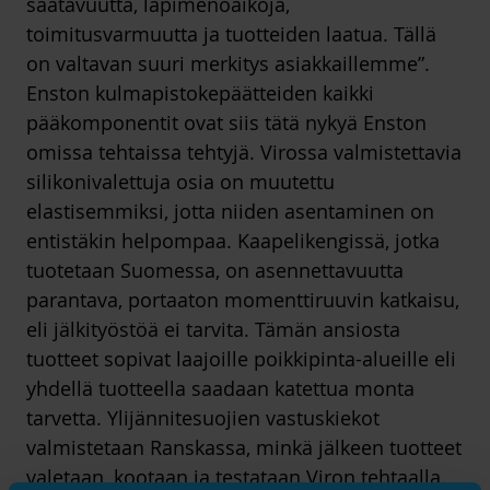
saatavuutta, läpimenoaikoja,
toimitusvarmuutta ja tuotteiden laatua. Tällä
on valtavan suuri merkitys asiakkaillemme”.
Enston kulmapistokepäätteiden kaikki
pääkomponentit ovat siis tätä nykyä Enston
omissa tehtaissa tehtyjä. Virossa valmistettavia
silikonivalettuja osia on muutettu
elastisemmiksi, jotta niiden asentaminen on
entistäkin helpompaa. Kaapelikengissä, jotka
tuotetaan Suomessa, on asennettavuutta
parantava, portaaton momenttiruuvin katkaisu,
eli jälkityöstöä ei tarvita. Tämän ansiosta
tuotteet sopivat laajoille poikkipinta-alueille eli
yhdellä tuotteella saadaan katettua monta
tarvetta. Ylijännitesuojien vastuskiekot
valmistetaan Ranskassa, minkä jälkeen tuotteet
valetaan, kootaan ja testataan Viron tehtaalla.