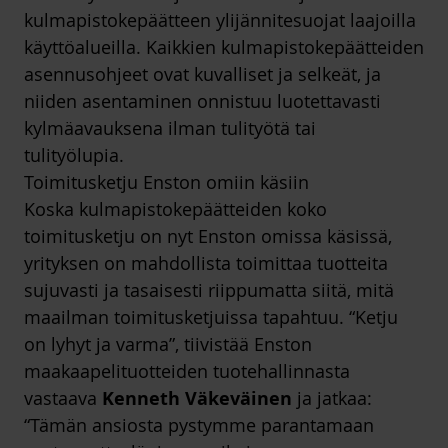
kulmapistokepäätteen ylijännitesuojat laajoilla
käyttöalueilla. Kaikkien kulmapistokepäätteiden
asennusohjeet ovat kuvalliset ja selkeät, ja
niiden asentaminen onnistuu luotettavasti
kylmäavauksena ilman tulityötä tai
tulityölupia.
Toimitusketju Enston omiin käsiin
Koska kulmapistokepäätteiden koko
toimitusketju on nyt Enston omissa käsissä,
yrityksen on mahdollista toimittaa tuotteita
sujuvasti ja tasaisesti riippumatta siitä, mitä
maailman toimitusketjuissa tapahtuu. “Ketju
on lyhyt ja varma”, tiivistää Enston
maakaapelituotteiden tuotehallinnasta
vastaava
Kenneth Väkeväinen
ja jatkaa:
“Tämän ansiosta pystymme parantamaan