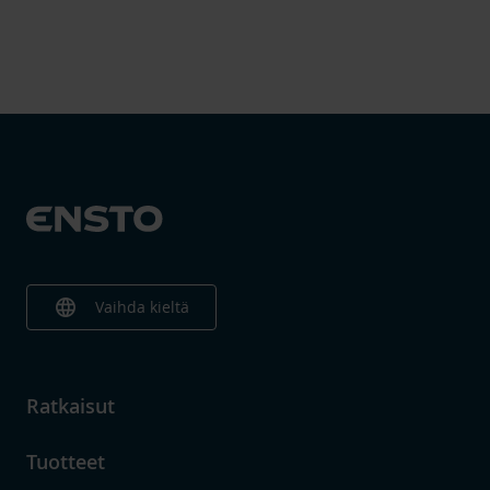
language
Vaihda kieltä
Ratkaisut
Tuotteet