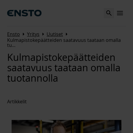
Search
MENU
Arrow_right
Arrow_right
Arrow_right
Ensto
Yritys
Uutiset
Kulmapistokepäätteiden saatavuus taataan omalla
tu
...
Kulmapistokepäätteiden
saatavuus taataan omalla
tuotannolla
Artikkelit