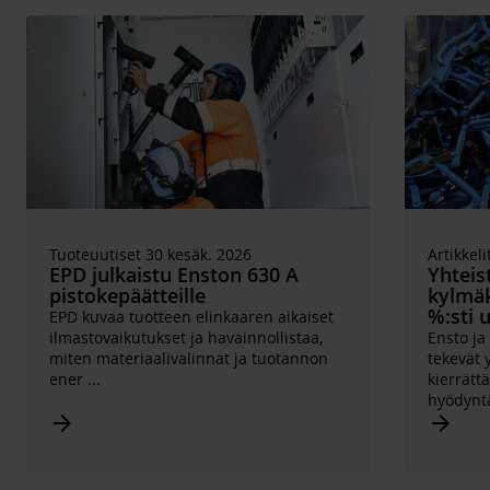
Tuoteuutiset 30 kesäk. 2026
Artikkeli
EPD julkaistu Enston 630 A
Yhteis
pistokepäätteille
kylmäk
%:sti 
EPD kuvaa tuotteen elinkaaren aikaiset
ilmastovaikutukset ja havainnollistaa,
Ensto j
miten materiaalivalinnat ja tuotannon
tekevät 
ener
...
kierrätt
hyödynt
Arrow_forward
Arrow_forward