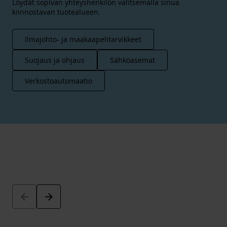
Löydät sopivan yhteyshenkilön valitsemalla sinua
kiinnostavan tuotealueen.
Ilmajohto- ja maakaapelitarvikkeet
Suojaus ja ohjaus
Sähköasemat
Verkostoautomaatio
Arrow_back
Arrow_forward