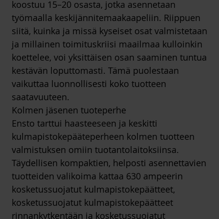
koostuu 15–20 osasta, jotka asennetaan
työmaalla keskijännitemaakaapeliin. Riippuen
siitä, kuinka ja missä kyseiset osat valmistetaan
ja millainen toimituskriisi maailmaa kulloinkin
koettelee, voi yksittäisen osan saaminen tuntua
kestävän loputtomasti. Tämä puolestaan
vaikuttaa luonnollisesti koko tuotteen
saatavuuteen.
Kolmen jäsenen tuoteperhe
Ensto tarttui haasteeseen ja keskitti
kulmapistokepääteperheen kolmen tuotteen
valmistuksen omiin tuotantolaitoksiinsa.
Täydellisen kompaktien, helposti asennettavien
tuotteiden valikoima kattaa 630 ampeerin
kosketussuojatut kulmapistokepäätteet,
kosketussuojatut kulmapistokepäätteet
rinnankytkentään ja kosketussuojatut