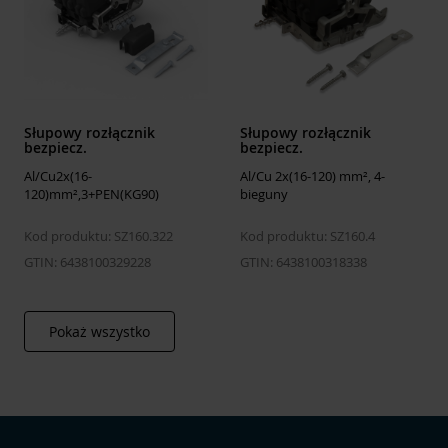
Słupowy rozłącznik
Słupowy rozłącznik
bezpiecz.
bezpiecz.
Al/Cu2x(16-
Al/Cu 2x(16-120) mm², 4-
120)mm²,3+PEN(KG90)
bieguny
Kod produktu: SZ160.322
Kod produktu: SZ160.4
GTIN: 6438100329228
GTIN: 6438100318338
Pokaż wszystko