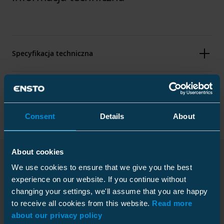
Specyfikacja techniczna
Opakowanie
Consent
Details
About
Wymiary
About cookies
Ciężar
0.12 kg
We use cookies to ensure that we give you the best
Pliki do pobrania
Wysokość
Karton
3 mm
experience on our website. If you continue without
changing your settings, we'll assume that you are happy
Szerokość
30 mm
Rozmiar
50 szt.
to receive all cookies from this website.
Read more
Długość
248 mm
Głębokość
375 mm
about our privacy policy