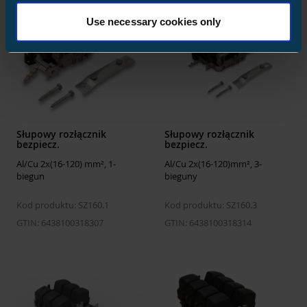
Use necessary cookies only
Słupowy rozłącznik
Słupowy rozłącznik
bezpiecz.
bezpiecz.
Al/Cu 2x(16-120) mm², 1-
Al/Cu 2x(16-120)mm², 3-
biegun
bieguny
Kod produktu: SZ160.1
Kod produktu: SZ160.3
GTIN: 6438100318307
GTIN: 6438100318314