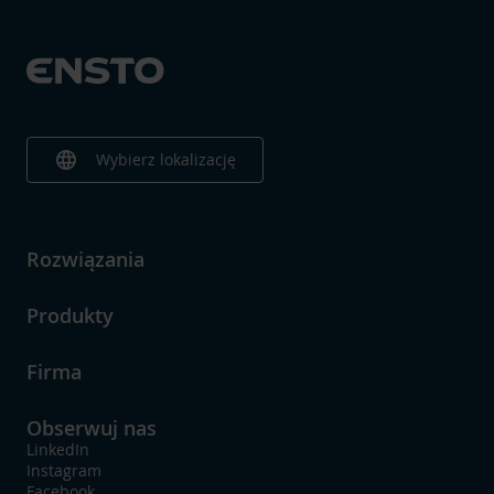
language
Wybierz lokalizację
Rozwiązania
Produkty
Firma
Obserwuj nas
LinkedIn
Instagram
Facebook