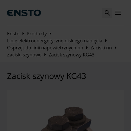
Search
MENU
Arrow_right
Arrow_right
Ensto
Produkty
Arrow_right
Linie elektroenergetyczne niskiego napięcia
Arrow_right
Arrow_right
Osprzęt do linii napowietrznych nn
Zaciski nn
Arrow_right
Zaciski szynowe
Zacisk szynowy KG43
Zacisk szynowy KG43