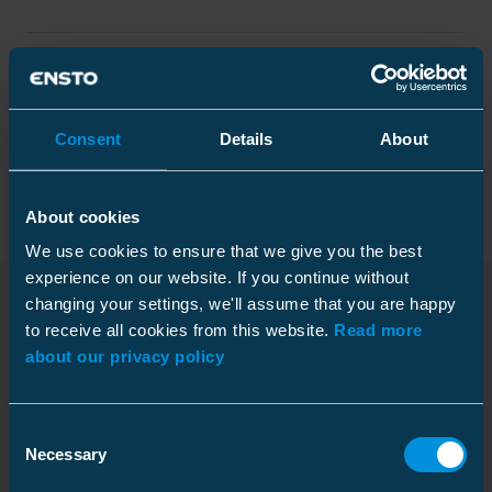
Specyfikacja techniczna
Consent
Details
About
Opakowanie
About cookies
We use cookies to ensure that we give you the best
Wymiary
experience on our website. If you continue without
changing your settings, we'll assume that you are happy
Ciężar
0.329 kg
to receive all cookies from this website.
Read more
Pliki do pobrania
Wysokość
Karton
82 mm
about our privacy policy
Szerokość
45 mm
Rozmiar
25 szt.
Długość
60 mm
Głębokość
210 mm
Consent
Żyła główna mm²
Al 50-240
Necessary
Selection
Instrukcja montazu
Wysokość
160 mm
Download
Przewód rozgałęźny mm²
Al 50-240