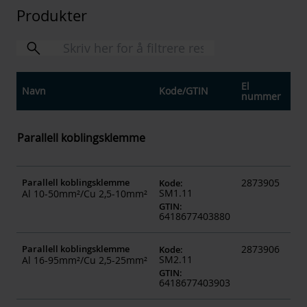
Produkter
El
Navn
Kode
/
GTIN
Ins
nummer
Parallell koblingsklemme
Parallell koblingsklemme
2873905
picture_as_p
Kode
:
SM1.11
Al 10-50mm²/Cu 2,5-10mm²
GTIN
:
6418677403880
Parallell koblingsklemme
2873906
Kode
:
SM2.11
Al 16-95mm²/Cu 2,5-25mm²
GTIN
:
6418677403903