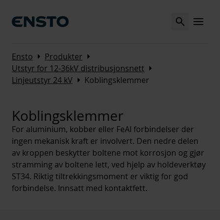
Search
MENU
Arrow_right
Arrow_right
Ensto
Produkter
Arrow_right
Utstyr for 12-36kV distribusjonsnett
Arrow_right
Linjeutstyr 24 kV
Koblingsklemmer
Koblingsklemmer
For aluminium, kobber eller FeAl forbindelser der
ingen mekanisk kraft er involvert. Den nedre delen
av kroppen beskytter boltene mot korrosjon og gjør
stramming av boltene lett, ved hjelp av holdeverktøy
ST34. Riktig tiltrekkingsmoment er viktig for god
forbindelse. Innsatt med kontaktfett.