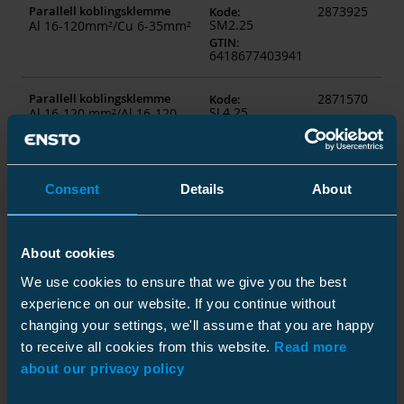
Parallell koblingsklemme
2873925
Kode
:
SM2.25
Al 16-120mm²/Cu 6-35mm²
GTIN
:
6418677403941
Parallell koblingsklemme
2871570
picture_as_p
Kode
:
SL4.25
Al 16-120 mm²/Al 16-120
mm²
GTIN
:
6418677403750
Parallell koblingsklemme
2871571
picture_as_p
Kode
:
Consent
Details
About
SL8.21
Al 50-240 mm² / Al 50-240
mm²
GTIN
:
6418677403781
About cookies
Parallell koblingsklemme
2873930
Kode
:
We use cookies to ensure that we give you the best
SM4.21
Al 50-240mm²/Cu 10-
experience on our website. If you continue without
95mm²
GTIN
:
6418677403965
changing your settings, we'll assume that you are happy
to receive all cookies from this website.
Read more
Klemme
2873903
picture_as_p
Kode
:
about our privacy policy
SE12.1
Jordledning Cu 10-70mm²
GTIN
: