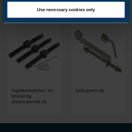
Use necessary cookies only
Fuglebeskyttelse i UV
Lysbuevern
(4)
bestandig
plastmateriale
(4)