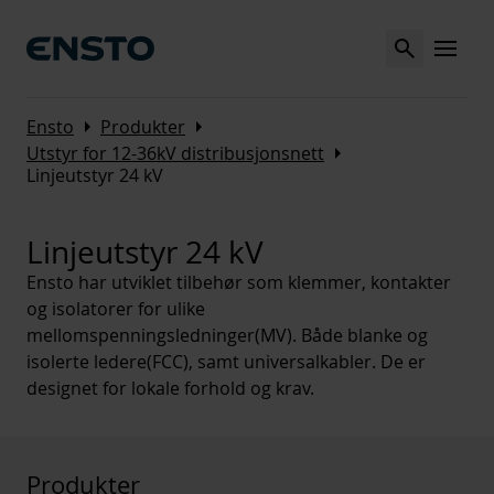
Search
MENU
Arrow_right
Arrow_right
Ensto
Produkter
Arrow_right
Utstyr for 12-36kV distribusjonsnett
Linjeutstyr 24 kV
Linjeutstyr 24 kV
Ensto har utviklet tilbehør som klemmer, kontakter
og isolatorer for ulike
mellomspenningsledninger(MV). Både blanke og
isolerte ledere(FCC), samt universalkabler. De er
designet for lokale forhold og krav.
Produkter