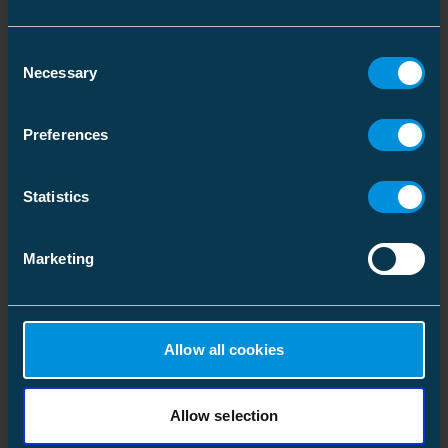
Consent
Necessary
Selection
Lineskjøter blank line
Lineskjøter BLX/BLL
(5)
(12)
Preferences
Statistics
Marketing
Allow all cookies
Allow selection
Stolpemateriell
(31)
Bardunutstyr
(35)