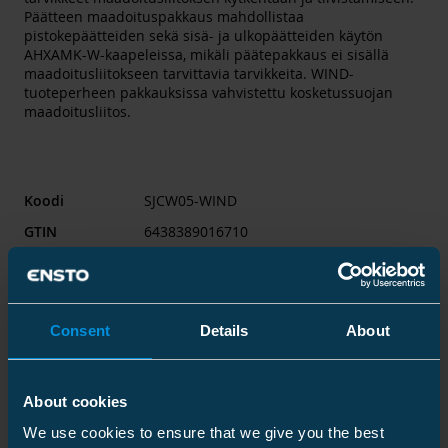
Päätteen maadoituspakkaus mahdollistaa
pistokepäätteiden sekä sisä- ja ulkopäätteiden käytön
AHXAMK-W-kaapeleissa, mikäli päätepakkaus ei sisällä
maadoitusliitokseen tarvittavia tarvikkeita. WIND-
tuoteperheen pakkauksissa vahvistettu kosketussuojan
maadoitusliitos.
Koodi
SJCW05-WIND
GTIN
6438389016710
Nimi
Päätteen maadoitussarja
AHXAMK-W maadoituspakkaus 20,8/36
(42) kV, 3x1 johdin 300-630 mm²
Consent
Details
About
Sähkönumero
5220198
About cookies
Tuote PDF
Ota yhteys myyjään
We use cookies to ensure that we give you the best