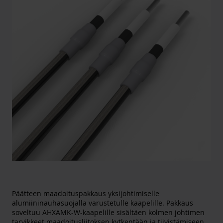
Päätteen maadoituspakkaus yksijohtimiselle
alumiininauhasuojalla varustetulle kaapelille. Pakkaus
soveltuu AHXAMK-W-kaapelille sisältäen kolmen johtimen
tarvikkeet maadoitusliitoksen kytkentään ja tiivistämiseen.