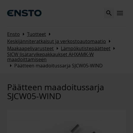
Search
MENU
Arrow_right
Arrow_right
Ensto
Tuotteet
Arrow_right
Keskijänniteratkaisut ja verkostoautomaatio
Arrow_right
Arrow_right
Maakaapelivarusteet
Lämpökutistepäätteet
SJCW lisätarvikepakkaukset AHXAMK-W
maadoittamiseen
Arrow_right
Päätteen maadoitussarja SJCW05-WIND
Päätteen maadoitussarja
SJCW05-WIND