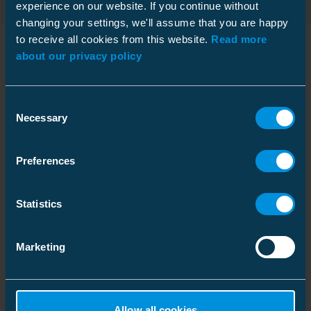
experience on our website. If you continue without
changing your settings, we'll assume that you are happy
to receive all cookies from this website.
Read more
about our privacy policy
Tekniset tiedot
Consent
Necessary
Selection
Tekniset tiedot
Preferences
Statistics
Pakkaustiedot
Marketing
Mitat
Paino
2.44 kg
Allow all cookies