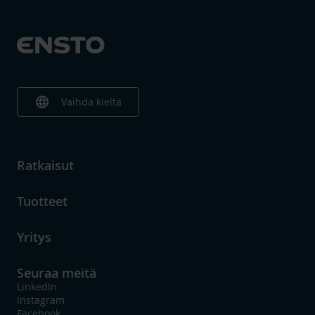
language
Vaihda kieltä
Ratkaisut
Tuotteet
Yritys
Seuraa meitä
LinkedIn
Instagram
Facebook