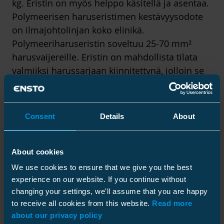
kg. Eristin on myös helppo käsitellä ja asentaa.
Polymeerisen haruseristimen kestävyysodote
on ilmajohtolinjan koko elinikä.
Polymeeriharuseristin soveltuu 25-70 mm²
harusvaijereille. Eristin on mahdollista tilata
valmiiksi harussarjaan kiinnitettynä, jolloin se
on erittäin helppo ja turvallinen asentaa.
Sarjasta löytyvät kaikki tarvikkeet harustamista
varten, eikä raskasta harusköysinippua tarvitse
Consent
Details
About
käsitellä työmaalla. Harussarjan pituus
tarkoittaa aina pituutta pylvään ja
laattasilmuksen välillä asennusvarat
About cookies
huomioiden. Lukollisissa sarjoissa on
We use cookies to ensure that we give you the best
huomioitu vaijerin pituudessa kaksi kierrosta
experience on our website. If you continue without
pylvään ympäri.
changing your settings, we'll assume that you are happy
to receive all cookies from this website.
Read more
Polymeeriharuseristin on suunniteltu ja
about our privacy policy
valmistetaan Suomessa. Toimituskyky