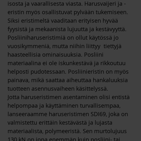
isosta ja vaarallisesta viasta. Harusvaijeri ja -
eristin myös osallistuvat pylvään tukemiseen.
Siksi eristimeltä vaaditaan erityisen hyvää
fyysistä ja mekaanista lujuutta ja kestävyyttä.
Posliiniharuseristimiä on ollut käytössä jo
vuosikymmeniä, mutta niihin liittyy tiettyjä
haasteellisia ominaisuuksia. Posliini
materiaalina ei ole iskunkestävä ja rikkoutuu
helposti pudotessaan. Posliinieristin on myös
painava, mikä saattaa aiheuttaa hankaluuksia
tuotteen asennusvaiheen käsittelyssä.
Jotta haruseristimen asentaminen olisi entistä
helpompaa ja käyttäminen turvallisempaa,
lanseeraamme
haruseristimen SDI69
, joka on
valmistettu erittäin kestävästä ja lujasta
materiaalista, polymeeristä. Sen murtolujuus
130 kN on jopa enemmän kuin posliini- tai