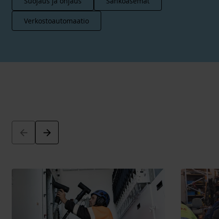
Suojaus ja ohjaus
Sähköasemat
Verkostoautomaatio
Arrow_back
Arrow_forward