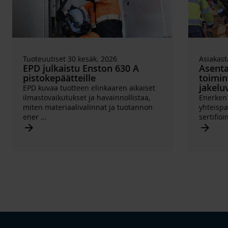
Tuoteuutiset 30 kesäk. 2026
Asiakast
EPD julkaistu Enston 630 A
Asentaj
pistokepäätteille
toimi
jakelu
EPD kuvaa tuotteen elinkaaren aikaiset
ilmastovaikutukset ja havainnollistaa,
Enerken 
miten materiaalivalinnat ja tuotannon
yhteispa
ener
...
sertifioin
Arrow_forward
Arrow_forward