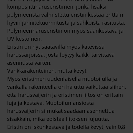
komposiittiharuseristimen, jonka lisäksi
polymeerista valmistettu eristin kestää erittäin
hyvin jännitekuormitusta ja sähköistä rasitusta.
Polymeeriharuseristin on myös säänkestävä ja
UV-kestoinen.
Eristin on nyt saatavilla myös kätevissä
harussarjoissa, josta löytyy kaikki tarvittava
asennusta varten.
Vankkarakenteinen, mutta kevyt
Myös eristimen uudenlaisella muotoilulla ja
vankalla rakenteella on haluttu vaikuttaa siihen,
että harusvaijerin ja eristimen liitos on erittäin
luja ja kestävä. Muotoilun ansiosta
harusvaijerin silmukat saadaan asennettua
sisäkkäin, mikä edistää liitoksen lujuutta.
Eristin on iskunkestävä ja todella kevyt, vain 0,8