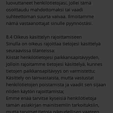
luovuttaneet henkilötietojasi, jollei tämä
osoittaudu mahdottomaksi tai vaadi
suhteettoman suurta vaivaa. Ilmoitamme
nämä vastaanottajat sinulle pyynnöstäsi.
8.4 Oikeus käsittelyn rajoittamiseen
Sinulla on oikeus rajoittaa tietojesi käsittelyä
seuraavissa tilanteissa:
Kiistät henkilötietojesi paikkansapitävyyden,
jolloin rajoitamme tietojesi käsittelyä, kunnes
tietojen paikkansapitävyys on varmistettu;
Käsittely on lainvastaista, mutta vastustat
henkilötietojen poistamista ja vaadit sen sijaan
niiden käytön rajoittamista;
Emme enää tarvitse kyseisiä henkilötietoja
tämän asiakirjan mainitsemiin tarkoituksiin,
mutta tarvitset tietoja oikeudellisen vaateen