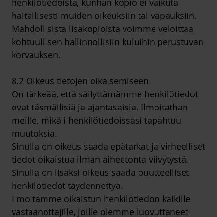
henkilötiedoista, kunhan kopio ei vaikuta
haitallisesti muiden oikeuksiin tai vapauksiin.
Mahdollisista lisäkopioista voimme veloittaa
kohtuullisen hallinnollisiin kuluihin perustuvan
korvauksen.
8.2 Oikeus tietojen oikaisemiseen
On tärkeää, että säilyttämämme henkilötiedot
ovat täsmällisiä ja ajantasaisia. Ilmoitathan
meille, mikäli henkilötiedoissasi tapahtuu
muutoksia.
Sinulla on oikeus saada epätarkat ja virheelliset
tiedot oikaistua ilman aiheetonta viivytystä.
Sinulla on lisäksi oikeus saada puutteelliset
henkilötiedot täydennettyä.
Ilmoitamme oikaistun henkilötiedon kaikille
vastaanottajille, joille olemme luovuttaneet