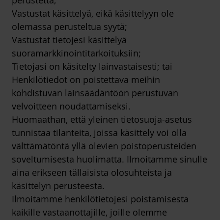
perustetta;
Vastustat käsittelyä, eikä käsittelyyn ole
olemassa perusteltua syytä;
Vastustat tietojesi käsittelyä
suoramarkkinointitarkoituksiin;
Tietojasi on käsitelty lainvastaisesti; tai
Henkilötiedot on poistettava meihin
kohdistuvan lainsäädäntöön perustuvan
velvoitteen noudattamiseksi.
Huomaathan, että yleinen tietosuoja-asetus
tunnistaa tilanteita, joissa käsittely voi olla
välttämätöntä yllä olevien poistoperusteiden
soveltumisesta huolimatta. Ilmoitamme sinulle
aina erikseen tällaisista olosuhteista ja
käsittelyn perusteesta.
Ilmoitamme henkilötietojesi poistamisesta
kaikille vastaanottajille, joille olemme