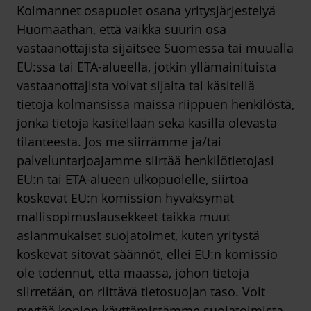
Kolmannet osapuolet osana yritysjärjestelyä
Huomaathan, että vaikka suurin osa
vastaanottajista sijaitsee Suomessa tai muualla
EU:ssa tai ETA-alueella, jotkin yllämainituista
vastaanottajista voivat sijaita tai käsitellä
tietoja kolmansissa maissa riippuen henkilöstä,
jonka tietoja käsitellään sekä käsillä olevasta
tilanteesta. Jos me siirrämme ja/tai
palveluntarjoajamme siirtää henkilötietojasi
EU:n tai ETA-alueen ulkopuolelle, siirtoa
koskevat EU:n komission hyväksymät
mallisopimuslausekkeet taikka muut
asianmukaiset suojatoimet, kuten yritystä
koskevat sitovat säännöt, ellei EU:n komissio
ole todennut, että maassa, johon tietoja
siirretään, on riittävä tietosuojan taso. Voit
pyytää kopion käyttämistämme suojatoimista