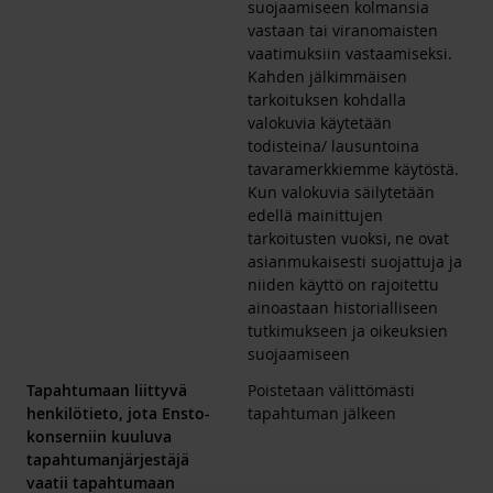
suojaamiseen kolmansia
vastaan tai viranomaisten
vaatimuksiin vastaamiseksi.
Kahden jälkimmäisen
tarkoituksen kohdalla
valokuvia käytetään
todisteina/ lausuntoina
tavaramerkkiemme käytöstä.
Kun valokuvia säilytetään
edellä mainittujen
tarkoitusten vuoksi, ne ovat
asianmukaisesti suojattuja ja
niiden käyttö on rajoitettu
ainoastaan historialliseen
tutkimukseen ja oikeuksien
suojaamiseen
Tapahtumaan liittyvä
Poistetaan välittömästi
henkilötieto, jota Ensto-
tapahtuman jälkeen
konserniin kuuluva
tapahtumanjärjestäjä
vaatii tapahtumaan