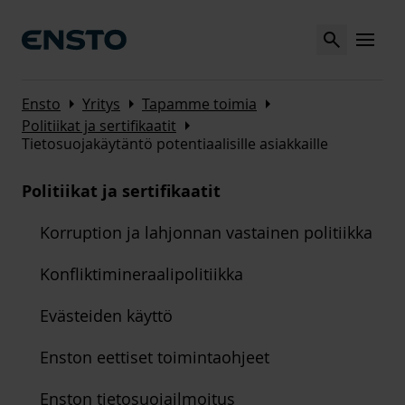
Search
MENU
Arrow_right
Arrow_right
Arrow_right
Ensto
Yritys
Tapamme toimia
Arrow_right
Politiikat ja sertifikaatit
Tietosuojakäytäntö potentiaalisille asiakkaille
Politiikat ja sertifikaatit
Korruption ja lahjonnan vastainen politiikka
Konfliktimineraalipolitiikka
Evästeiden käyttö
Enston eettiset toimintaohjeet
Enston tietosuojailmoitus