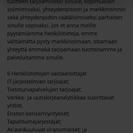
tuotteen tarjoamiseksi sinulle, sopimuksen
solmimiseksi, yhteydenpitoon ja markkinoinnin
sekä yhteydenpidon räätälöimiseksi parhaiten
sinulle sopivaksi. Jos et anna meille
pyytämiämme henkilötietoja, emme
välttämättä pysty markkinoimaan, ottamaan
yhteyttä emmekä tarjoamaan tuotteitamme ja
palveluitamme sinulle.
6 Henkilötietojen vastaanottajat
IT-järjestelmien tarjoajat;
Tietoturvapalvelujen tarjoajat;
Verkko- ja uutiskirjeanalytiikkaa suorittavat
yhtiöt;
Enston konserniyritykset;
Tapahtumajärjestäjät;
Asiaankuuluvat viranomaiset; ja