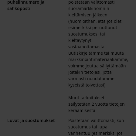
puhelinnumero ja
poistetaan välittömästi
sähköposti
suoramarkkinoinnin
kieltämisen jälkeen
(huomioithan, että jos olet
esimerkiksi peruuttanut
suostumuksesi tai
kieltäytynyt
vastaanottamasta
uutiskirjeitämme tai muuta
markkinointimateriaaliamme,
voimme joutua säilyttämään
joitakin tietojasi, jotta
varmasti noudatamme
kyseistä toivettasi)
Muut tarkoitukset:
säilytetään 2 vuotta tietojen
keräämisestä
Luvat ja suostumukset
Poistetaan välittömästi, kun
suostumus tai lupa
vanhentuu (esimerkiksi jos