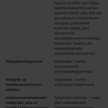
lupa on annettu vain tiettyä
tapahtumaa varten) tai kun
saamme tiedon siitä, että olet
peruuttanut suostumuksesi
tai lupasi (säilytämme
kuitenkin tietoja, joita
tarvitsemme
noudattaaksemme toivettasi,
esimerkiksi toiveesi olla
vastaanottamatta
suoramarkkinointiamme)
Yhteydenottopyynnöt
Säilytetään 2 vuotta
ensimmäisestä
yhteydenottopyynnöstä
Mielipide- ja
Säilytetään 2 vuotta
markkinatutkimusten
tutkimuksen tekemisestä
tulokset
Videovalvontamateriaali
Säilytetään enintään 1 vuosi,
(materiaali, joka on
ellei sovellettavasta
kuvattu Ensto-konserniin
lainsäädännöstä seuraa