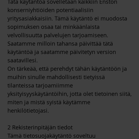
Tätä käytäntöä sovelletaan kaikkiin Enston
konserniyhtiöiden potentiaalisiin
yritysasiakkaisiin. Tämä käytäntö ei muodosta
sopimuksen osaa tai minkäänlaista
velvollisuutta palvelujen tarjoamiseen.
Saatamme milloin tahansa päivittää tätä
käytäntöä ja saatamme päivitetyn version
saatavillesi.
On tärkeää, että perehdyt tähän käytäntöön ja
muihin sinulle mahdollisesti tietyissä
tilanteissa tarjoamiimme
yksityisyyskäytäntöihin, jotta olet tietoinen siitä,
miten ja mistä syistä käytämme
henkilötietojasi.
2 Rekisterinpitäjän tiedot
Tämä tietosuojakäytäntö soveltuu