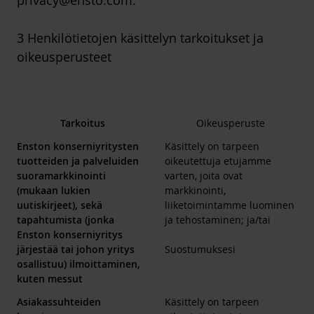
privacy@ensto.com.
3 Henkilötietojen käsittelyn tarkoitukset ja
oikeusperusteet
Tarkoitus
Oikeusperuste
Enston konserniyritysten
Käsittely on tarpeen
tuotteiden ja palveluiden
oikeutettuja etujamme
suoramarkkinointi
varten, joita ovat
(mukaan lukien
markkinointi,
uutiskirjeet), sekä
liiketoimintamme luominen
tapahtumista (jonka
ja tehostaminen; ja/tai
Enston konserniyritys
järjestää tai johon yritys
Suostumuksesi
osallistuu) ilmoittaminen,
kuten messut
Asiakassuhteiden
Käsittely on tarpeen