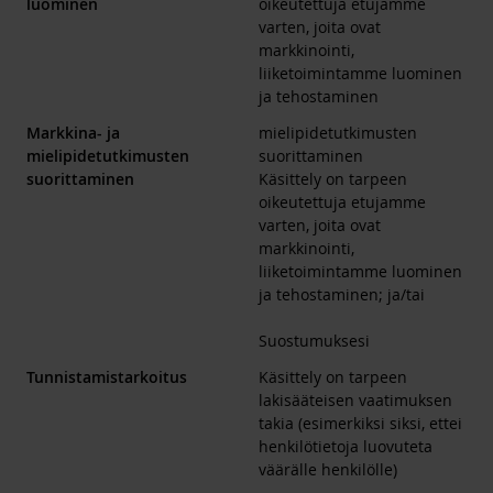
luominen
oikeutettuja etujamme
varten, joita ovat
markkinointi,
liiketoimintamme luominen
ja tehostaminen
Markkina- ja
mielipidetutkimusten
mielipidetutkimusten
suorittaminen
suorittaminen
Käsittely on tarpeen
oikeutettuja etujamme
varten, joita ovat
markkinointi,
liiketoimintamme luominen
ja tehostaminen; ja/tai
Suostumuksesi
Tunnistamistarkoitus
Käsittely on tarpeen
lakisääteisen vaatimuksen
takia (esimerkiksi siksi, ettei
henkilötietoja luovuteta
väärälle henkilölle)