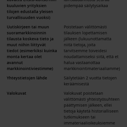
kuuluvien yrityksien
pidempää säilytysaikaa
tilojen edustalla yleisen
turvallisuuden vuoksi)
Uutiskirjeen tai muun
Poistetaan välittömästi
suoramarkkinoinnin
tilauksen lopettamisen
tilausta koskeva tieto ja
jälkeen (lukuunottamatta
muut niihin liittyvät
niitä tietoja, joita
tiedot (esimerkiksi kuinka
tarvitsemme toiveidesi
monta kertaa olet
noudattamiseksi siitä, että et
avannut
halua vastaanottaa
markkinointiviestimme)
markkinointimateriaaliamme)
Yhteystietojen lähde
Säilytetään 2 vuotta tietojen
keräämisestä
Valokuvat
Valokuvat poistetaan
välittömästi yhteistyösuhteen
päättymisen jälkeen, ellei
tietoja käytetä historialliseen
tutkimukseen tai
immateriaalioikeuksiemme