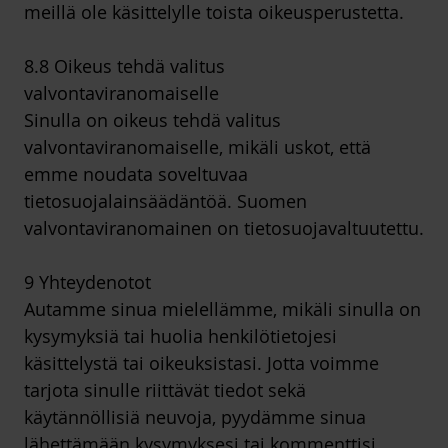
meillä ole käsittelylle toista oikeusperustetta.
8.8 Oikeus tehdä valitus
valvontaviranomaiselle
Sinulla on oikeus tehdä valitus
valvontaviranomaiselle, mikäli uskot, että
emme noudata soveltuvaa
tietosuojalainsäädäntöä. Suomen
valvontaviranomainen on tietosuojavaltuutettu.
9 Yhteydenotot
Autamme sinua mielellämme, mikäli sinulla on
kysymyksiä tai huolia henkilötietojesi
käsittelystä tai oikeuksistasi. Jotta voimme
tarjota sinulle riittävät tiedot sekä
käytännöllisiä neuvoja, pyydämme sinua
lähettämään kysymyksesi tai kommenttisi