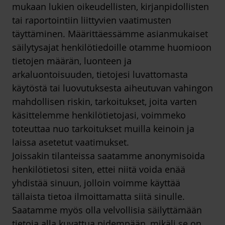
mukaan lukien oikeudellisten, kirjanpidollisten
tai raportointiin liittyvien vaatimusten
täyttäminen. Määrittäessämme asianmukaiset
säilytysajat henkilötiedoille otamme huomioon
tietojen määrän, luonteen ja
arkaluontoisuuden, tietojesi luvattomasta
käytöstä tai luovutuksesta aiheutuvan vahingon
mahdollisen riskin, tarkoitukset, joita varten
käsittelemme henkilötietojasi, voimmeko
toteuttaa nuo tarkoitukset muilla keinoin ja
laissa asetetut vaatimukset.
Joissakin tilanteissa saatamme anonymisoida
henkilötietosi siten, ettei niitä voida enää
yhdistää sinuun, jolloin voimme käyttää
tällaista tietoa ilmoittamatta siitä sinulle.
Saatamme myös olla velvollisia säilyttämään
tietoja alla kuvattua pidempään, mikäli se on