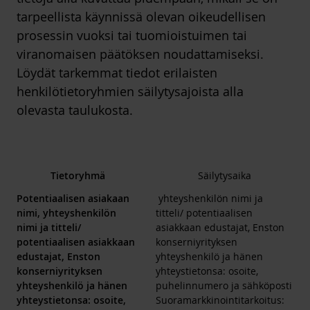
tarpeellista käynnissä olevan oikeudellisen
prosessin vuoksi tai tuomioistuimen tai
viranomaisen päätöksen noudattamiseksi.
Löydät tarkemmat tiedot erilaisten
henkilötietoryhmien säilytysajoista alla
olevasta taulukosta.
Tietoryhmä
Säilytysaika
Potentiaalisen asiakaan
yhteyshenkilön nimi ja
nimi, yhteyshenkilön
titteli/ potentiaalisen
nimi ja titteli/
asiakkaan edustajat, Enston
potentiaalisen asiakkaan
konserniyrityksen
edustajat, Enston
yhteyshenkilö ja hänen
konserniyrityksen
yhteystietonsa: osoite,
yhteyshenkilö ja hänen
puhelinnumero ja sähköposti
yhteystietonsa: osoite,
Suoramarkkinointitarkoitus: