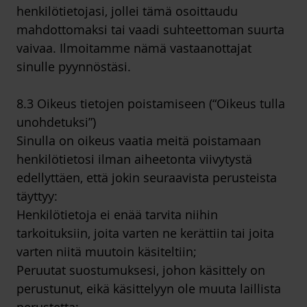
henkilötietojasi, jollei tämä osoittaudu
mahdottomaksi tai vaadi suhteettoman suurta
vaivaa. Ilmoitamme nämä vastaanottajat
sinulle pyynnöstäsi.
8.3 Oikeus tietojen poistamiseen (“Oikeus tulla
unohdetuksi”)
Sinulla on oikeus vaatia meitä poistamaan
henkilötietosi ilman aiheetonta viivytystä
edellyttäen, että jokin seuraavista perusteista
täyttyy:
Henkilötietoja ei enää tarvita niihin
tarkoituksiin, joita varten ne kerättiin tai joita
varten niitä muutoin käsiteltiin;
Peruutat suostumuksesi, johon käsittely on
perustunut, eikä käsittelyyn ole muuta laillista