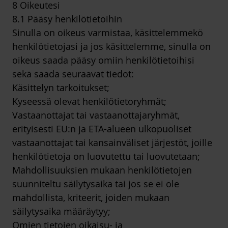
8 Oikeutesi
8.1 Pääsy henkilötietoihin
Sinulla on oikeus varmistaa, käsittelemmekö
henkilötietojasi ja jos käsittelemme, sinulla on
oikeus saada pääsy omiin henkilötietoihisi
sekä saada seuraavat tiedot:
Käsittelyn tarkoitukset;
Kyseessä olevat henkilötietoryhmät;
Vastaanottajat tai vastaanottajaryhmät,
erityisesti EU:n ja ETA-alueen ulkopuoliset
vastaanottajat tai kansainväliset järjestöt, joille
henkilötietoja on luovutettu tai luovutetaan;
Mahdollisuuksien mukaan henkilötietojen
suunniteltu säilytysaika tai jos se ei ole
mahdollista, kriteerit, joiden mukaan
säilytysaika määräytyy;
Omien tietojen oikaisu- ja