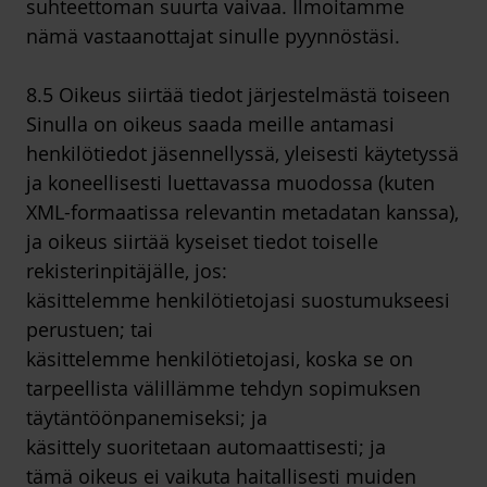
suhteettoman suurta vaivaa. Ilmoitamme
nämä vastaanottajat sinulle pyynnöstäsi.
8.5 Oikeus siirtää tiedot järjestelmästä toiseen
Sinulla on oikeus saada meille antamasi
henkilötiedot jäsennellyssä, yleisesti käytetyssä
ja koneellisesti luettavassa muodossa (kuten
XML-formaatissa relevantin metadatan kanssa),
ja oikeus siirtää kyseiset tiedot toiselle
rekisterinpitäjälle, jos:
käsittelemme henkilötietojasi suostumukseesi
perustuen; tai
käsittelemme henkilötietojasi, koska se on
tarpeellista välillämme tehdyn sopimuksen
täytäntöönpanemiseksi; ja
käsittely suoritetaan automaattisesti; ja
tämä oikeus ei vaikuta haitallisesti muiden