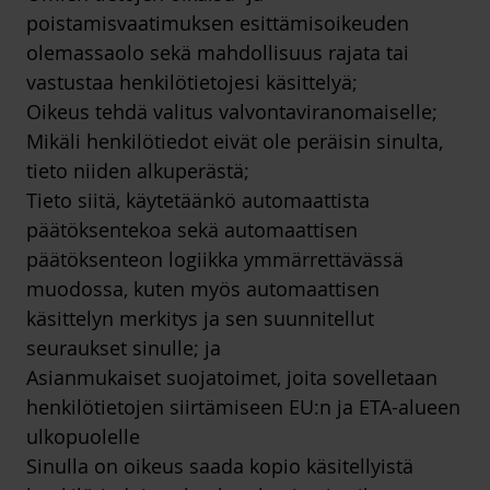
poistamisvaatimuksen esittämisoikeuden
olemassaolo sekä mahdollisuus rajata tai
vastustaa henkilötietojesi käsittelyä;
Oikeus tehdä valitus valvontaviranomaiselle;
Mikäli henkilötiedot eivät ole peräisin sinulta,
tieto niiden alkuperästä;
Tieto siitä, käytetäänkö automaattista
päätöksentekoa sekä automaattisen
päätöksenteon logiikka ymmärrettävässä
muodossa, kuten myös automaattisen
käsittelyn merkitys ja sen suunnitellut
seuraukset sinulle; ja
Asianmukaiset suojatoimet, joita sovelletaan
henkilötietojen siirtämiseen EU:n ja ETA-alueen
ulkopuolelle
Sinulla on oikeus saada kopio käsitellyistä