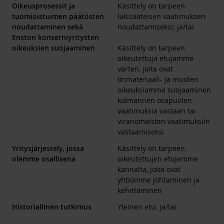
Oikeusprosessit ja
Käsittely on tarpeen
tuomioistuimen päätösten
lakisääteisen vaatimuksen
noudattaminen sekä
noudattamiseksi; ja/tai
Enston konserniyritysten
oikeuksien suojaaminen
Käsittely on tarpeen
oikeutettuja etujamme
varten, joita ovat
immateriaali- ja muiden
oikeuksiamme suojaaminen
kolmannen osapuolen
vaatimuksia vastaan tai
viranomaisten vaatimuksiin
vastaamiseksi
Yritysjärjestely, jossa
Käsittely on tarpeen
olemme osallisena
oikeutettujen etujemme
kannalta, joita ovat
yhtiömme johtaminen ja
kehittäminen
Historiallinen tutkimus
Yleinen etu; ja/tai