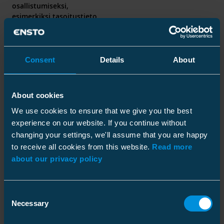
osallistumiseksi,
esimerkiksi tasoitustieto
golfkilpailuun
osallistumista varten
Terveyteen ja allergioihin
Poistetaan välittömästi (i) sen
Consent
Details
About
liittyvät tiedot
tapahtuman jälkeen, jota
varten tiedot on kerätty tai (ii)
vierailusi jälkeen Enston
About cookies
konserniyrityksen tiloissa,
mitä varten tietoja on kerätty
We use cookies to ensure that we give you the best
Passi tai muu
Säilytetään 6 kuukautta
experience on our website. If you continue without
henkilöllisyystodistus
tiedon hankinnasta
changing your settings, we'll assume that you are happy
to receive all cookies from this website.
Read more
about our privacy policy
5 Henkilötietojen lähteet
Keräämme henkilötiedot pääosin suoraan
Consent
Necessary
Selection
sinulta, mutta tietoja kerätään myös
seuraavista lähteistä: