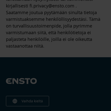
kirjallisesti fi.privacy@ensto.com .
Saatamme joutua pyytämään sinulta tietoja
varmistuaksemme henkilöllisyydestäsi. Tämä
on turvallisuustoimenpide, jolla pyrimme
varmistumaan siitä, että henkilötietoja ei
paljasteta henkilöille, joilla ei ole oikeutta
vastaanottaa niitä.
language
Vaihda kieltä