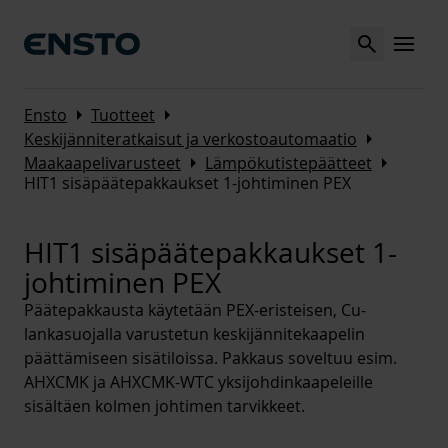
Search
MENU
Arrow_right
Arrow_right
Ensto
Tuotteet
Arrow_right
Keskijänniteratkaisut ja verkostoautomaatio
Arrow_right
Arrow_right
Maakaapelivarusteet
Lämpökutistepäätteet
HIT1 sisäpäätepakkaukset 1-johtiminen PEX
HIT1 sisäpäätepakkaukset 1-
johtiminen PEX
Päätepakkausta käytetään PEX-eristeisen, Cu-
lankasuojalla varustetun keskijännitekaapelin
päättämiseen sisätiloissa. Pakkaus soveltuu esim.
AHXCMK ja AHXCMK-WTC yksijohdinkaapeleille
sisältäen kolmen johtimen tarvikkeet.