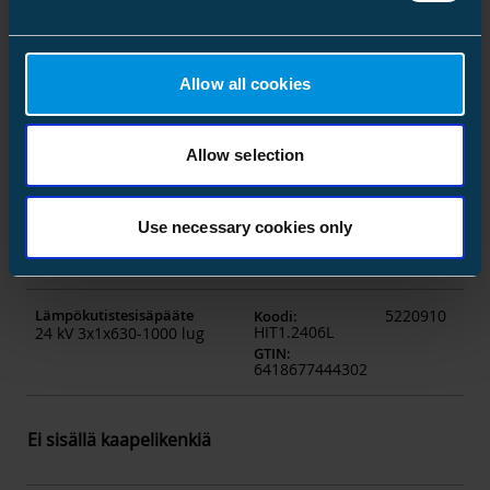
HIT1.24045L
24 kV 3x1x185-400 lug
GTIN
:
6438100322434
Allow all cookies
Lämpökutistesisäpääte
5220908
Koodi
:
HIT1.2405L
24 kV 3x1x400-630 lug
GTIN
:
Allow selection
6418677444289
Lämpökutistesisäpääte
5220250
Koodi
:
HIT1.24055L
24kV 3x1x630-800mm²
Use necessary cookies only
GTIN
:
6438389106398
Lämpökutistesisäpääte
5220910
Koodi
:
HIT1.2406L
24 kV 3x1x630-1000 lug
GTIN
:
6418677444302
Ei sisällä kaapelikenkiä