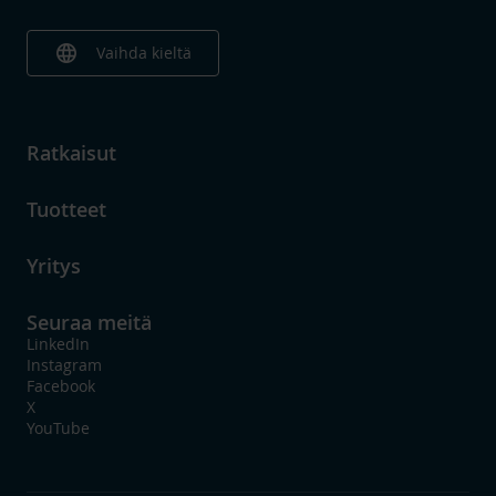
language
Vaihda kieltä
Ratkaisut
Tuotteet
Yritys
Seuraa meitä
LinkedIn
Instagram
Facebook
X
YouTube