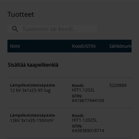
Tuotteet
Nimi
Koodi
/
GTIN
Sähkönumero
Sisältää kaapelikenkiä
Lämpökutistesisäpääte
5220888
Koodi
:
HIT1.1202L
12 kV 3x1x25-95 lug
GTIN
:
6418677444104
Lämpökutistesisäpääte
Koodi
:
HIT1.12025L
12kV 3x1x35-150mm²
GTIN
:
6438389018714