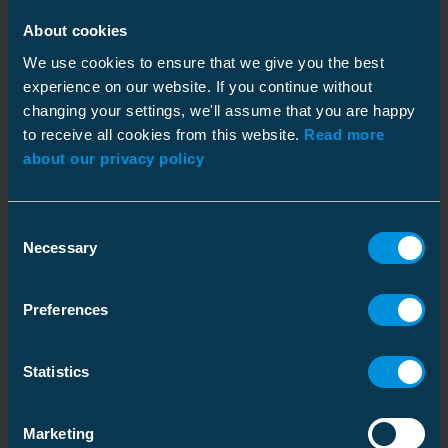
6418677444180
About cookies
Lämpökutistesisäpääte
5220902
Koodi
:
We use cookies to ensure that we give you the best
HIT1.2402L
24 kV 3x1x25-95 lug
experience on our website. If you continue without
GTIN
:
6418677444227
changing your settings, we'll assume that you are happy
to receive all cookies from this website.
Read more
Lämpökutistesisäpääte
Koodi
:
about our privacy policy
HIT1.24025L
24kV 3x1x50-150mm²
GTIN
:
6438389018752
Consent
Necessary
Lämpökutistesisäpääte
5220904
Selection
Koodi
:
HIT1.2403L
24 kV 3x1x70-240 lug
GTIN
:
6418677444241
Preferences
Lämpökutistesisäpääte
5220906
Koodi
:
HIT1.2404L
24 kV 3x1x150-300 lug
Statistics
GTIN
:
6418677444265
Marketing
Lämpökutistesisäpääte
Koodi
: