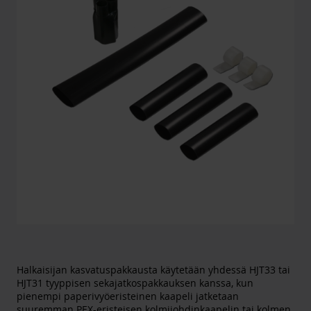
Halkaisijan kasvatuspakkausta käytetään yhdessä HJT33 tai
HJT31 tyyppisen sekajatkospakkauksen kanssa, kun
pienempi paperivyöeristeinen kaapeli jatketaan
suuremman PEX-eristeisen kolmijohdinkaapelin tai kolmen