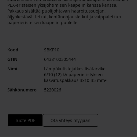
PEX-eristeisen yksijohtimisen kaapelin kanssa kanssa.
Pakkaus sisältää puolijohtavan haaroitussuojan,
öljynkestävät letkut, kentänohjausletkut ja vaippaletkun
paperieristeisen kaapelin puolelle.
Koodi
SBKP10
GTIN
6438100305444
Nimi
Lämpökutistejatkos lisätarvike
6/10 (12) kV paperieristyksen
kasvatuspakkaus 3x10-35 mm²
Sähkönumero
5220026
Tuote PDF
Ota yhteys myyjään