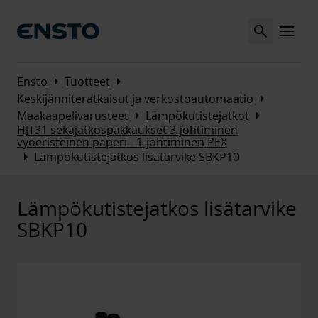
Search
MENU
Arrow_right
Arrow_right
Ensto
Tuotteet
Arrow_right
Keskijänniteratkaisut ja verkostoautomaatio
Arrow_right
Arrow_right
Maakaapelivarusteet
Lämpökutistejatkot
HJT31 sekajatkospakkaukset 3-johtiminen
vyöeristeinen paperi - 1-johtiminen PEX
Arrow_right
Lämpökutistejatkos lisätarvike SBKP10
Lämpökutistejatkos lisätarvike
SBKP10