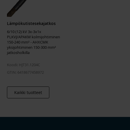
Lämpökutistesekajatkos
6/10 (12) kV 3x-3x1x
PLKVJ/APAKM kolmijohtiminen
150-240 mm² - AHXCMK
yksijohtiminen 150-300 mm²
jatkosholkilla
Koodi: HJT31.1204C
GTIN: 6418677458972
Kaikki tuotteet