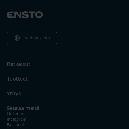
language
Vaihda kieltä
Ratkaisut
Tuotteet
Yritys
Seuraa meitä
LinkedIn
Instagram
Facebook