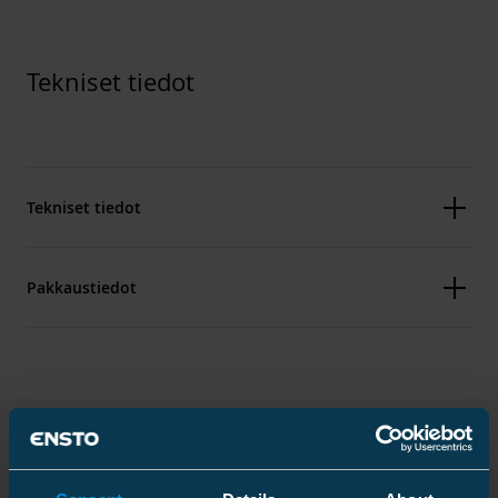
Tekniset tiedot
Tekniset tiedot
Pakkaustiedot
Ominaisuudet
Nimellinen jännitetaso U0/U (Um)
6.35/11 (12) kV
Ladattavat tiedostot
Muovipussi