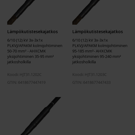
Lämpökutistesekajatkos
Lämpökutistesekajatkos
6/10 (12) kV 3x-3x1x
6/10 (12) kV 3x-3x1x
PLKVJ/APAKM kolmijohtiminen
PLKVJ/APAKM kolmijohtiminen
50-70 mm² - AHXCMK
95-185 mm²- AHXCMK
yksijohtiminen 35-95 mm²
yksijohtiminen 95-240 mm²
jatkosholkilla
jatkosholkilla
Koodi: HJT31.1202C
Koodi: HJT31.1203C
GTIN: 6418677447419
GTIN: 6418677447433