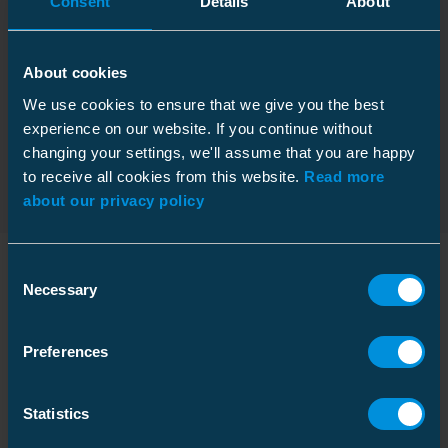
Consent
Details
About
Sähköiset arvot
Pakkauskoko
1 kpl
Syvyys
10 mm
Nimellispoikkipinta
10 ... 35 mm²
About cookies
Asennusohje
Korkeus
550 mm
Johdinkoko 12 kV
Al/Cu 10-35
We use cookies to ensure that we give you the best
Download
Leveys
260 mm
experience on our website. If you continue without
Tiedostotyyppi: PDF
changing your settings, we'll assume that you are happy
Paino
0.278 kg
Ympäristövaikutus
to receive all cookies from this website.
Read more
Tilavuus
1.43 l
Halogeenisisältö
Halogeeniton
about our privacy policy
Laatikko
Mitat
Consent
Necessary
Selection
Pakkauskoko
1 kpl
Yhteensopivat tuotteet
Paino
0.265 kg
Syvyys
210 mm
Preferences
Korkeus
160 mm
ETIM
Nimi
Koodi
GTIN
Leveys
210 mm
ETIM Class
EC001169
Statistics
Heat shrink
Paino
0.430 kg
transition
HJT31.1202C
6418677447419
Nimellisjännite U0/U (Um)
6.35/11 (12) kV