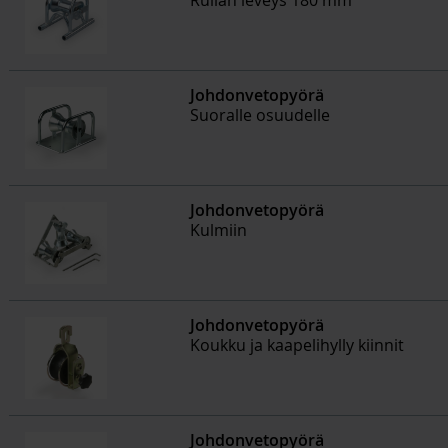
Rullan leveys 180 mm
Johdonvetopyörä
Suoralle osuudelle
Johdonvetopyörä
Kulmiin
Johdonvetopyörä
Koukku ja kaapelihylly kiinnit
Johdonvetopyörä