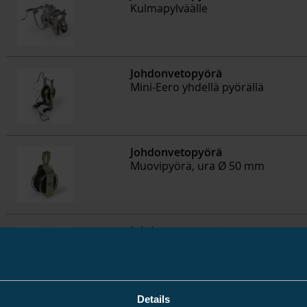
Kulmapylväälle
Johdonvetopyörä
Mini-Eero yhdellä pyörällä
Johdonvetopyörä
Muovipyörä, ura Ø 50 mm
Johdonvetopyörä
Muovipyörä, ura Ø 50 mm
Details