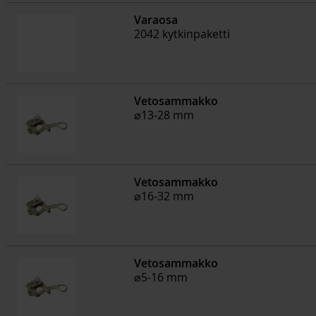
Varaosa
2042 kytkinpaketti
Vetosammakko
⌀13-28 mm
Vetosammakko
⌀16-32 mm
Vetosammakko
⌀5-16 mm