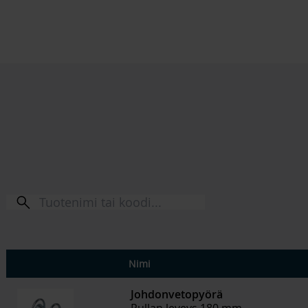
Nimi
Johdonvetopyörä