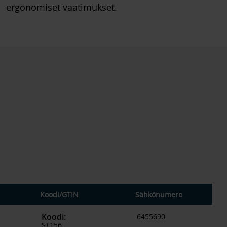
ergonomiset vaatimukset.
Koodi
/
GTIN
Sähkönumero
Koodi
:
6455690
ST156