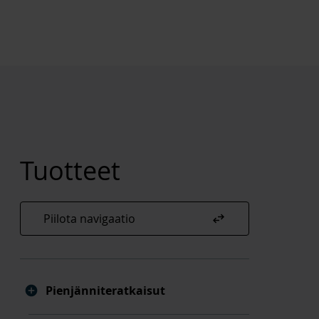
Tuotteet
swap_horiz
Piilota navigaatio
Pienjänniteratkaisut