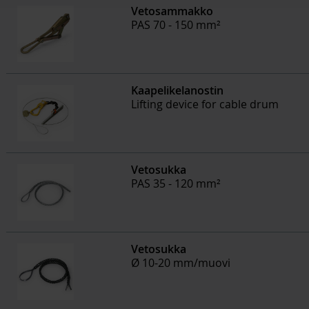
Vetosammakko
PAS 70 - 150 mm²
Kaapelikelanostin
Lifting device for cable drum
Vetosukka
PAS 35 - 120 mm²
Vetosukka
Ø 10-20 mm/muovi