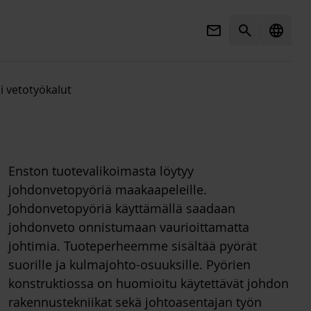
Mail
Search
language
i vetotyökalut
Enston tuotevalikoimasta löytyy
johdonvetopyöriä maakaapeleille.
Johdonvetopyöriä käyttämällä saadaan
johdonveto onnistumaan vaurioittamatta
johtimia. Tuoteperheemme sisältää pyörät
suorille ja kulmajohto-osuuksille. Pyörien
konstruktiossa on huomioitu käytettävät johdon
rakennustekniikat sekä johtoasentajan työn