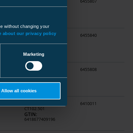
Koodi
:
6455807
ST26.22
GTIN
:
6418677410123
ue without changing your
 about our privacy policy
Koodi
:
6455840
ST168.2
GTIN
:
6418677408458
Marketing
Koodi
:
6455808
ST26.33
GTIN
:
6418677410130
Allow all cookies
Koodi
:
6410011
CT102.501
GTIN
:
6418677409196