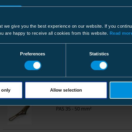
Johdonvetopyörä
Muovipyörä, ura Ø 50 mm
t we give you the best experience on our website. If you contin
ou are happy to receive all cookies from this website.
Read more
Johdonvetopyörä
Mini-Eero suoralle
Preferences
Statistics
Johdonvetopyörä
Al-pyörä, ura Ø 77 mm
 only
Allow selection
Vetosammakko
PAS 35 - 50 mm²