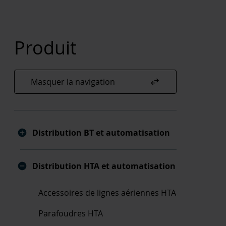
Produit
swap_horiz
Masquer la navigation
Distribution BT et automatisation
Distribution HTA et automatisation
Accessoires de lignes aériennes HTA
Parafoudres HTA