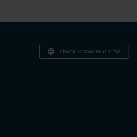
language
Choisir sa zone de marché