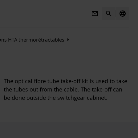
Mail
Search
language
Arrow_right
ons HTA thermorétractables
The optical fibre tube take-off kit is used to take
the tubes out from the cable. The take-off can
be done outside the switchgear cabinet.