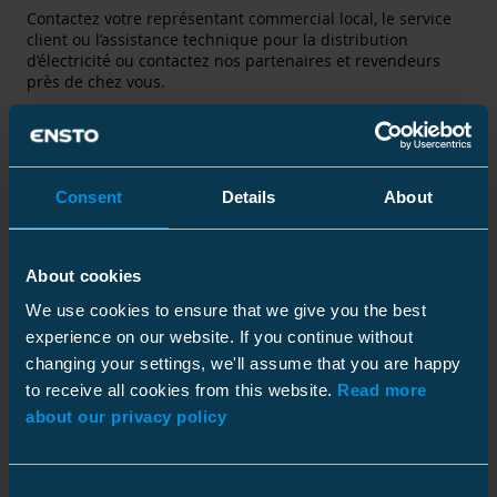
Contactez votre représentant commercial local, le service
client ou l’assistance technique pour la distribution
d’électricité ou contactez nos partenaires et revendeurs
près de chez vous.
Consent
Details
About
About cookies
We use cookies to ensure that we give you the best
experience on our website. If you continue without
changing your settings, we'll assume that you are happy
to receive all cookies from this website.
Read more
about our privacy policy
Arrow_forward
Salle de presse
Consultez les derniers articles, les cas de clients, les
Consent