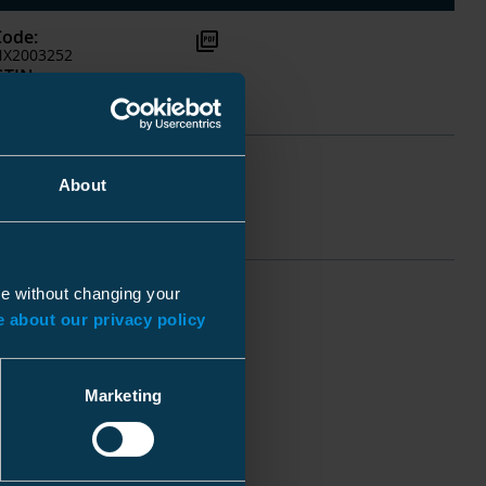
Code
:
picture_as_pdf
NX2003252
GTIN
:
03700540411218
Code
:
picture_as_pdf
NX2003253
About
GTIN
:
03700540411119
ue without changing your
 about our privacy policy
Marketing