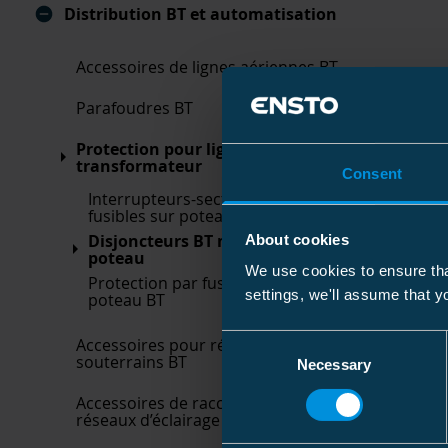
Distribution BT et automatisation
Accessoires de lignes aériennes BT
Parafoudres BT
Protection pour ligne BT et
transformateur
Consent
Interrupteurs-sectionneurs à
fusibles sur poteau BT
Disjoncteurs BT montés sur
About cookies
poteau
We use cookies to ensure tha
Protection par fusible montée sur
settings, we'll assume that y
poteau BT
Consent
Accessoires pour réseaux
souterrains BT
Necessary
Selection
Accessoires de raccordement pour
réseaux d’éclairage public