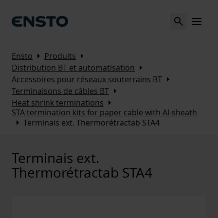
Search
MENU
Arrow_right
Arrow_right
Ensto
Produits
Arrow_right
Distribution BT et automatisation
Arrow_right
Accessoires pour réseaux souterrains BT
Arrow_right
Terminaisons de câbles BT
Arrow_right
Heat shrink terminations
STA termination kits for paper cable with Al-sheath
Arrow_right
Terminais ext. Thermorétractab STA4
Terminais ext.
Thermorétractab STA4