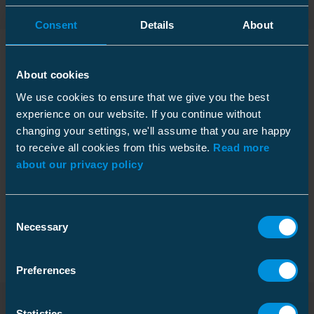
Consent
Details
About
About cookies
Informations techniques
We use cookies to ensure that we give you the best
experience on our website. If you continue without
changing your settings, we'll assume that you are happy
to receive all cookies from this website.
Read more
Spécifications techniques
about our privacy policy
Packaging
Consent
Necessary
Selection
Preferences
Caractéristiques
Tension assignée U0/U
0.6/1 (1,2) kV
Statistics