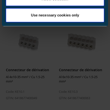
Produits similaires
Volume
854.4 l
Mécanique
Use necessary cookies only
Couple de serrage
10 Nm
ETIM
ETIM Class
EC000306
Modèle
Branch
Couleur de l'isolation
Blue
Connecteur de dérivation
Connecteur de dérivation
Remplissage de graisse contre la
Yes
corrosion
Al 4x10-35 mm² / Cu 1.5-25
Al 6x10-35 mm² / Cu 1.5-25
mm²
mm²
Section nominale
2.5 ... 50
mm²
Code: KE10.1
Code: KE10.3
Nombre max. de conducteurs
1
GTIN: 6418677400049
GTIN: 6418677400063
connectables