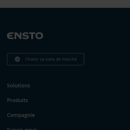
language
Choisir sa zone de marché
Solutions
Produits
Compagnie
Suivez-nous