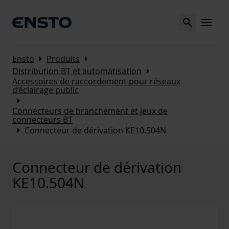
Search
MENU
Arrow_right
Arrow_right
Ensto
Produits
Arrow_right
Distribution BT et automatisation
Accessoires de raccordement pour réseaux
d’éclairage public
Arrow_right
Connecteurs de branchement et jeux de
connecteurs BT
Arrow_right
Connecteur de dérivation KE10.504N
Connecteur de dérivation
KE10.504N