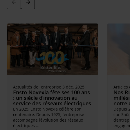
Arrow_back
Arrow_forward
Actualités de l’entreprise 3 déc. 2025
Articles
Ensto Novexia fête ses 100 ans
Nos Ru
: un siècle d’innovation au
millés
service des réseaux électriques
notre 
En 2025, Ensto Novexia célèbre son
Depuis 2
centenaire. Depuis 1925, l’entreprise
sur-Saôn
accompagne l’évolution des réseaux
d’entrep
électriques
...
engage