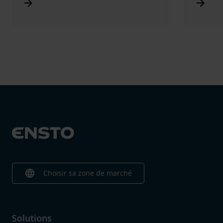
Arrow_forward
Arrow_forward
language
Choisir sa zone de marché
Solutions