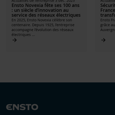
Actualités de l’entreprise 3 déc. 2025
Actualit
Ensto Novexia fête ses 100 ans
Sécuri
: un siècle d’innovation au
France
service des réseaux électriques
transf
En 2025, Ensto Novexia célèbre son
Ensto Fr
centenaire. Depuis 1925, l’entreprise
grâce au
accompagne l’évolution des réseaux
Auvergn
électriques
...
Arrow_forward
Arrow_forward