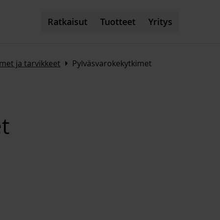
Ratkaisut
Tuotteet
Yritys
Arrow_right
met ja tarvikkeet
Pylväsvarokekytkimet
t