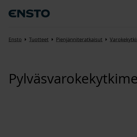
Arrow_right
Arrow_right
Arrow_right
Ensto
Tuotteet
Pienjänniteratkaisut
Varokekytki
Pylväsvarokekytkime