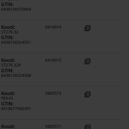
GTIN
:
6438100370664
Koodi
:
6416914
picture_as_pdf
ST276.32
GTIN
:
6438100324551
Koodi
:
6416915
picture_as_pdf
ST276.32R
GTIN
:
6438100324568
Koodi
:
5800573
picture_as_pdf
PEK43
GTIN
:
6418677400391
Koodi
:
5800571
picture_as_pdf