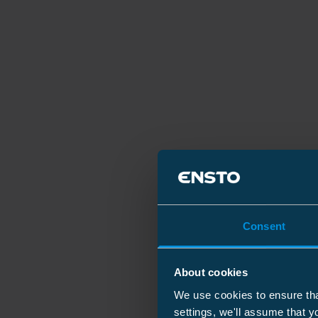
Consent
About cookies
We use cookies to ensure tha
settings, we'll assume that y