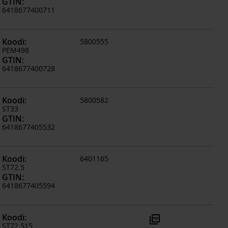
GTIN
:
6418677400711
Koodi
:
5800555
PEM498
GTIN
:
6418677400728
Koodi
:
5800582
ST33
GTIN
:
6418677405532
Koodi
:
6401165
ST72.5
GTIN
:
6418677405594
Koodi
:
picture_as_pdf
ST72.515