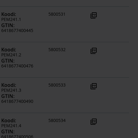
Koodi
:
5800531
picture_as_pdf
PEM241.1
GTIN
:
6418677400445
Koodi
:
5800532
picture_as_pdf
PEM241.2
GTIN
:
6418677400476
Koodi
:
5800533
picture_as_pdf
PEM241.3
GTIN
:
6418677400490
Koodi
:
5800534
picture_as_pdf
PEM241.4
GTIN
:
6418677400506