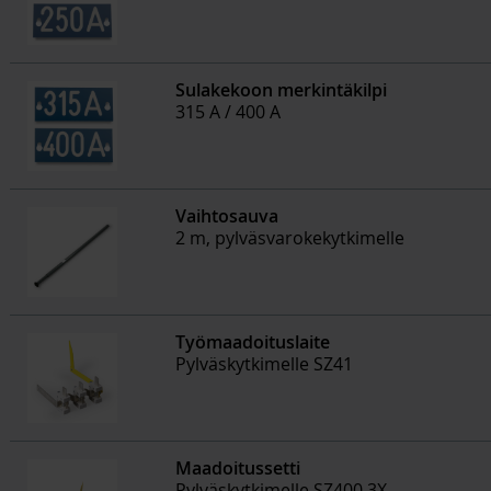
Sulakekoon merkintäkilpi
315 A / 400 A
Vaihtosauva
2 m, pylväsvarokekytkimelle
Työmaadoituslaite
Pylväskytkimelle SZ41
Maadoitussetti
Pylväskytkimelle SZ400.3X