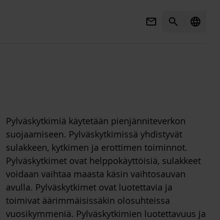
Mail
Search
language
Pylväskytkimiä käytetään pienjänniteverkon
suojaamiseen. Pylväskytkimissä yhdistyvät
sulakkeen, kytkimen ja erottimen toiminnot.
Pylväskytkimet ovat helppokäyttöisiä, sulakkeet
voidaan vaihtaa maasta käsin vaihtosauvan
avulla. Pylväskytkimet ovat luotettavia ja
toimivat äärimmäisissäkin olosuhteissa
vuosikymmeniä. Pylväskytkimien luotettavuus ja