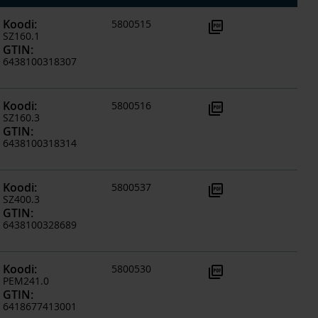
Koodi
:
5800515
picture_as_pdf
SZ160.1
GTIN
:
6438100318307
Koodi
:
5800516
picture_as_pdf
SZ160.3
GTIN
:
6438100318314
Koodi
:
5800537
picture_as_pdf
SZ400.3
GTIN
:
6438100328689
Koodi
:
5800530
picture_as_pdf
PEM241.0
GTIN
:
6418677413001