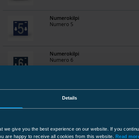
Numerokilpi
Numero 5
Numerokilpi
Numero 6
Numerokilpi
Numero 7
Details
Sulakekoon merkintäkilpi
t we give you the best experience on our website. If you contin
25 A / 35 A
ou are happy to receive all cookies from this website.
Read more