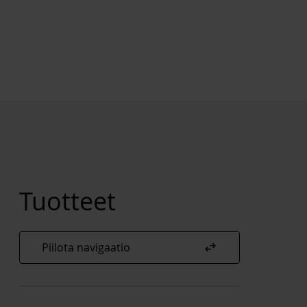
Tuotteet
swap_horiz
Piilota navigaatio