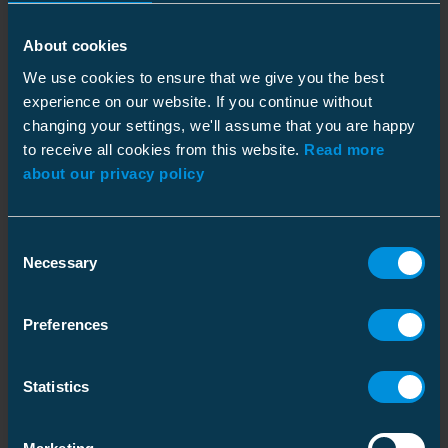
Johdonsuojakatkaisija
4619066
Koodi
:
SVV3.2
2x10 A
About cookies
GTIN
:
6418677405877
We use cookies to ensure that we give you the best
experience on our website. If you continue without
Valaisinpylväskalustesarja
4619010
Koodi
:
LCK4-16-06A
LFB16-06A-R ja SV15
changing your settings, we'll assume that you are happy
GTIN
:
to receive all cookies from this website.
Read more
6438100310592
about our privacy policy
Valaisinpylväskalustesarja
4619004
Koodi
:
LCK4-16-10A
LFB16-10A-R ja SV15
GTIN
:
Consent
6438100310608
Necessary
Selection
Valaisinpylväskalustesarja
4619011
Koodi
:
LCK5-16-06A
LFB16-06A-R ja SV15.5
Preferences
GTIN
:
6438100310639
Statistics
Valaisinpylväskalustesarja
4619005
Koodi
:
LCK5-16-10A
LFB16-10A-R ja SV15.5
GTIN
: