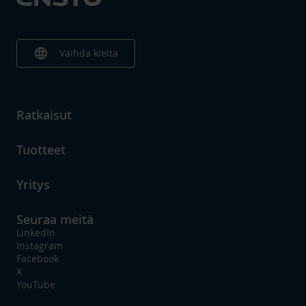
language
Vaihda kieltä
Ratkaisut
Tuotteet
Yritys
Seuraa meitä
LinkedIn
Instagram
Facebook
X
YouTube