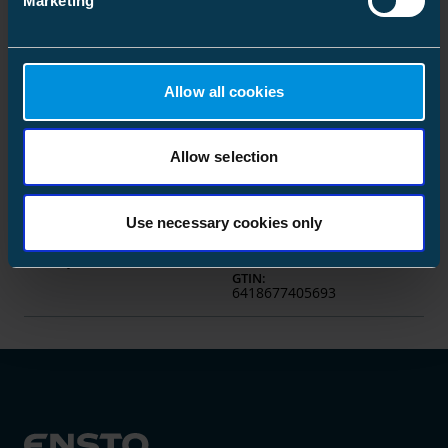
Marketing
6438100310646
Valaisinpylväskalustesarja
4619031
Koodi
:
SV15.105
6 A, Al 10-35 Cu 1.5-25 mm²
GTIN
:
Allow all cookies
6438100323523
Valaisinpylväskalustesarja
4619006
Koodi
:
Allow selection
SV15.125
10 A, Al 10-35 Cu 1.5-25
mm²
GTIN
:
6418677405709
Use necessary cookies only
Valaisinpylväskalustesarja
4619027
Koodi
:
SV15.12
SV15 ja SVV3
GTIN
:
6418677405693