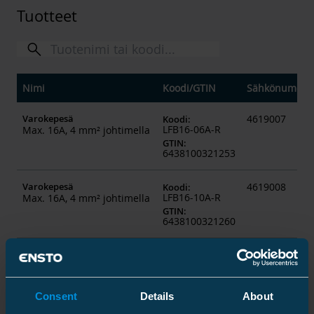
Tuotteet
Nimi
Koodi
/
GTIN
Sähkönumero
Varokepesä
4619007
Koodi
:
LFB16-06A-R
Max. 16A, 4 mm² johtimella
GTIN
:
6438100321253
Varokepesä
4619008
Koodi
:
LFB16-10A-R
Max. 16A, 4 mm² johtimella
GTIN
:
6438100321260
Johdonsuojakatkaisija
4619063
Koodi
:
SVV3
10 A
GTIN
:
6418677405853
Consent
Details
About