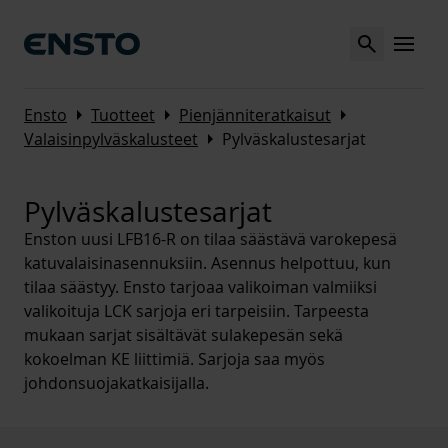
Search
MENU
Arrow_right
Arrow_right
Arrow_right
Ensto
Tuotteet
Pienjänniteratkaisut
Arrow_right
Valaisinpylväskalusteet
Pylväskalustesarjat
Pylväskalustesarjat
Enston uusi LFB16-R on tilaa säästävä varokepesä
katuvalaisinasennuksiin. Asennus helpottuu, kun
tilaa säästyy. Ensto tarjoaa valikoiman valmiiksi
valikoituja LCK sarjoja eri tarpeisiin. Tarpeesta
mukaan sarjat sisältävät sulakepesän sekä
kokoelman KE liittimiä. Sarjoja saa myös
johdonsuojakatkaisijalla.