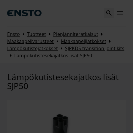
Search
MENU
Arrow_right
Arrow_right
Arrow_right
Ensto
Tuotteet
Pienjänniteratkaisut
Arrow_right
Arrow_right
Maakaapelivarusteet
Maakaapelijatkokset
Arrow_right
Lämpökutistejatkokset
SJPKDS transition joint kits
Arrow_right
Lämpökutistesekajatkos lisät SJP50
Lämpökutistesekajatkos lisät
SJP50