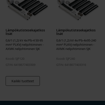
Tilavuus
1104 l
muovikaapelin
yhteenliittämiseen
Johdinten lukumäärä
4
Johtimen nimellispoikkipinta-
6 ... 50 mm²
ala
Lämpökutistesekajatkos
Lämpökutistesekajatkos
lisät
lisät
Kaivoshyväksyntä
No
0,6/1 (1,2) kV 4x/Pb-4 50-95
0,6/1 (1,2) kV 4x/Pb-4x95-240
Konsentrisella suojalla
No
mm² PLKVJ nelijohtiminen -
mm² PLKVJ nelijohtiminen -
AXMK nelijohtiminen SJK
AXMK nelijohtiminen SJK
Soveltuu
Other
Koodi: SJP120
Liitostarvikkeet (sisältyvät)
Koodi: SJP240
None
GTIN: 6418677403309
GTIN: 6418677403316
Halogeeniton
No
Kaikki tuotteet