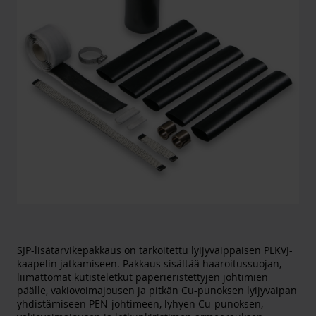
SJP-lisätarvikepakkaus on tarkoitettu lyijyvaippaisen PLKVJ-
kaapelin jatkamiseen. Pakkaus sisältää haaroitussuojan,
liimattomat kutisteletkut paperieristettyjen johtimien
päälle, vakiovoimajousen ja pitkän Cu-punoksen lyijyvaipan
yhdistämiseen PEN-johtimeen, lyhyen Cu-punoksen,