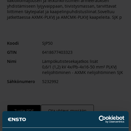
vakiovoimajousen ja letkunkiristimen armeerauksen
yhdistämiseen lyijyvaippaan, tiivistysmassan, tarvittavat
liittimen täytepalat ja kaapelinpuhdistusliinat.Soveltuu
jatkettaessa AXMK-PLKVJ ja AMCMK-PLKVJ kaapeleita. SJK p
Koodi
SJP50
GTIN
6418677403323
Nimi
Lämpökutistesekajatkos lisät
0,6/1 (1,2) kV 4x/Pb-4x16-50 mm² PLKVJ
nelijohtiminen - AXMK nelijohtiminen SJK
Sähkönumero
5232992
Tuote PDF
Ota yhteys myyjään