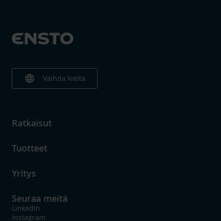
language
Vaihda kieltä
Ratkaisut
Tuotteet
Yritys
Seuraa meitä
LinkedIn
Instagram