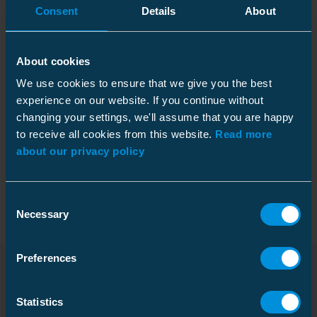
Consent
Details
About
Tekniset tiedot
About cookies
We use cookies to ensure that we give you the best
experience on our website. If you continue without
changing your settings, we'll assume that you are happy
Tekniset tiedot
to receive all cookies from this website.
Read more
about our privacy policy
Pakkaustiedot
Consent
Necessary
Selection
Ominaisuudet
Preferences
Peruspakkaus
SJK1C
Ladattavat tiedostot
Laatikko
Statistics