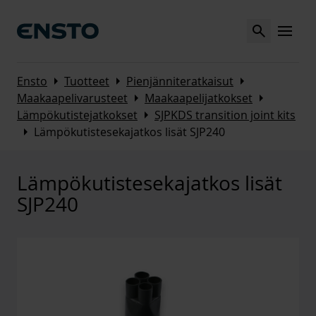
Search
MENU
Arrow_right
Arrow_right
Arrow_right
Ensto
Tuotteet
Pienjänniteratkaisut
Arrow_right
Arrow_right
Maakaapelivarusteet
Maakaapelijatkokset
Arrow_right
Lämpökutistejatkokset
SJPKDS transition joint kits
Arrow_right
Lämpökutistesekajatkos lisät SJP240
Lämpökutistesekajatkos lisät
SJP240