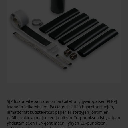
SJP-lisätarvikepakkaus on tarkoitettu lyijyvaippaisen PLKVJ-
kaapelin jatkamiseen. Pakkaus sisältää haaroitussuojan,
liimattomat kutisteletkut paperieristettyjen johtimien
päälle, vakiovoimajousen ja pitkän Cu-punoksen lyijyvaipan
yhdistämiseen PEN-johtimeen, lyhyen Cu-punoksen,