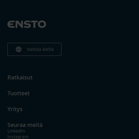
language
Vaihda kieltä
Ratkaisut
Tuotteet
Yritys
Seuraa meitä
LinkedIn
Instagram