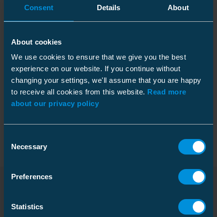
Consent
Details
About
Tekniset tiedot
About cookies
We use cookies to ensure that we give you the best
experience on our website. If you continue without
changing your settings, we'll assume that you are happy
Tekniset tiedot
to receive all cookies from this website.
Read more
about our privacy policy
Pakkaustiedot
Consent
Necessary
Selection
Ominaisuudet
Preferences
Peruspakkaus
SJK3C
Ladattavat tiedostot
Laatikko
Statistics