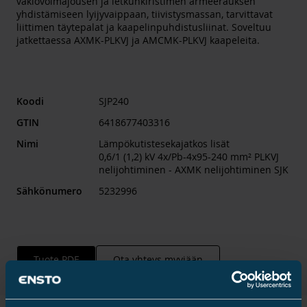
vakiovoimajousen ja letkunkiristimen armeerauksen
yhdistämiseen lyijyvaippaan, tiivistysmassan, tarvittavat
liittimen täytepalat ja kaapelinpuhdistusliinat. Soveltuu
jatkettaessa AXMK-PLKVJ ja AMCMK-PLKVJ kaapeleita.
Koodi
SJP240
GTIN
6418677403316
Nimi
Lämpökutistesekajatkos lisät
0,6/1 (1,2) kV 4x/Pb-4x95-240 mm² PLKVJ
nelijohtiminen - AXMK nelijohtiminen SJK
Sähkönumero
5232996
Tuote PDF
Ota yhteys myyjään