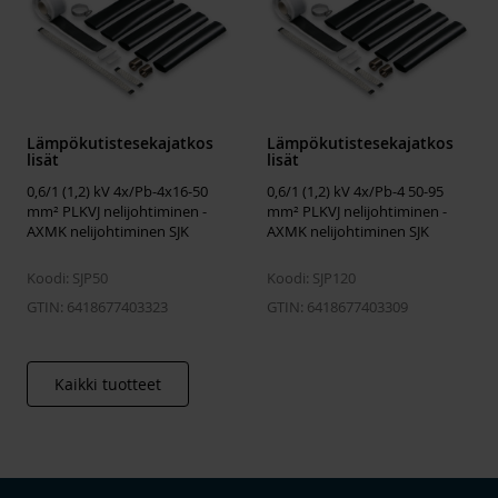
Tilavuus
787.2 l
Johdinten lukumäärä
4
Johtimen nimellispoikkipinta-ala
95 ... 240
mm²
Kaivoshyväksyntä
No
Lämpökutistesekajatkos
Lämpökutistesekajatkos
Konsentrisella suojalla
No
lisät
lisät
0,6/1 (1,2) kV 4x/Pb-4x16-50
0,6/1 (1,2) kV 4x/Pb-4 50-95
Soveltuu
Other
mm² PLKVJ nelijohtiminen -
mm² PLKVJ nelijohtiminen -
AXMK nelijohtiminen SJK
Liitostarvikkeet (sisältyvät)
AXMK nelijohtiminen SJK
None
Halogeeniton
No
Koodi: SJP50
Koodi: SJP120
GTIN: 6418677403323
GTIN: 6418677403309
Kaikki tuotteet