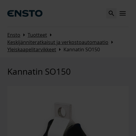
Search
MENU
Arrow_right
Arrow_right
Ensto
Tuotteet
Arrow_right
Keskijänniteratkaisut ja verkostoautomaatio
Arrow_right
Yleiskaapelitarvikkeet
Kannatin SO150
Kannatin SO150