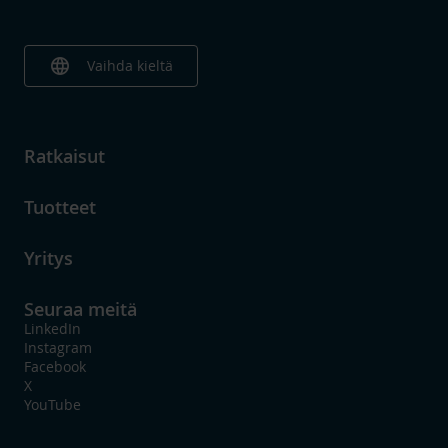
language
Vaihda kieltä
Ratkaisut
Tuotteet
Yritys
Seuraa meitä
LinkedIn
Instagram
Facebook
X
YouTube