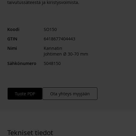
taivutussäteestä ja kiristysvoimista.
Koodi
SO150
GTIN
6418677404443
Nimi
Kannatin
Johtimen Ø 30-70 mm
Sähkönumero
5048150
Tuote PDF
Ota yhteys myyjään
Tekniset tiedot