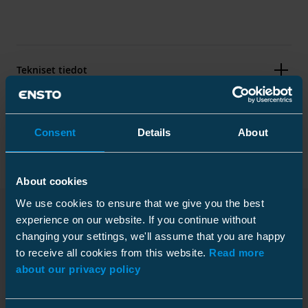
Tekniset tiedot
Pakkaustiedot
Consent
Details
About
About cookies
Mitat
We use cookies to ensure that we give you the best
Paino
2.29 kg
experience on our website. If you continue without
changing your settings, we'll assume that you are happy
Ladattavat tiedostot
Korkeus
Laatikko
88 mm
to receive all cookies from this website.
Read more
Leveys
235 mm
Pakkauskoko
4 kpl
about our privacy policy
Pituus
284 mm
Syvyys
403 mm