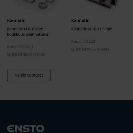
Kannatin
Kannatin
Kannatin Ø 6-18 mm,
Kannatin Ø 10-11,5 mm
koukkuun asennettava
Koodi: SO220
Koodi: SO241.1
GTIN: 6418677414343
GTIN: 6418677419485
Kaikki tuotteet