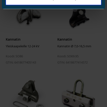
Materiaalin hiilijalanjälki A1
16.9 kgCO2e
Ympäristöselostetyyppi
Sisäinen
Ympäristöarvojen
2026-07-21
laskentapäivä
00:00:00
Kannatin
Kannatin
ETIM
Yleiskaapeleille 12-24 kV
Kannatin Ø 7,0-16,5 mm
ETIM Class
EC003516
Koodi: SO86
Koodi: SO69.95
Tarvikkeen/varaosan tyyppi
Other
GTIN: 6418677405143
GTIN: 6418677414572