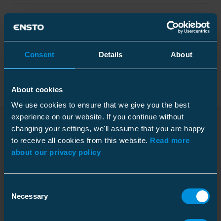
Tekniset tiedot
Consent
Details
About
Pakkaustiedot
About cookies
We use cookies to ensure that we give you the best
Mitat
experience on our website. If you continue without
Paino
0.109 kg
changing your settings, we'll assume that you are happy
to receive all cookies from this website.
Ladattavat tiedostot
Read more
Korkeus
Laatikko
14 mm
about our privacy policy
Leveys
114 mm
Pakkauskoko
100 kpl
Pituus
128 mm
Syvyys
398 mm
Consent
Mittapiirros
Korkeus
221 mm
Necessary
Selection
Download
Mekaaniset ominaisuudet
Leveys
263 mm
Tiedostotyyppi: PDF