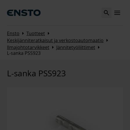
Search
MENU
Arrow_right
Arrow_right
Ensto
Tuotteet
Arrow_right
Keskijänniteratkaisut ja verkostoautomaatio
Arrow_right
Arrow_right
Ilmajohtotarvikkeet
Jännitetyöliittimet
L-sanka PSS923
L-sanka PSS923