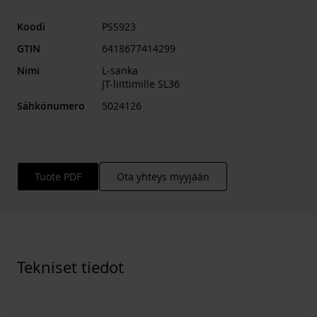
Koodi
PSS923
GTIN
6418677414299
Nimi
L-sanka
JT-liittimille SL36
Sähkönumero
5024126
Tuote PDF
Ota yhteys myyjään
Tekniset tiedot