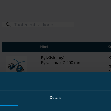
Nimi
K
Pylväskengät
K
S
Pylväs max Ø 200 mm
G
6
Pylväskengät
K
S
Pylväs max Ø 280 mm
G
Details
6