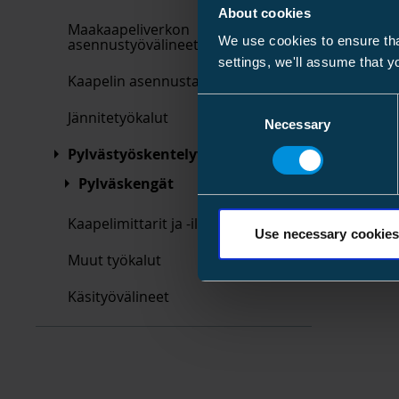
About cookies
Maakaapeliverkon
We use cookies to ensure tha
asennustyövälineet
settings, we'll assume that y
Kaapelin asennustarvikkeet
Consent
Jännitetyökalut
Necessary
Selection
Pylvästyöskentelyvälineet
Pylväskengät
Kaapelimittarit ja -ilmaisimet
Use necessary cookies
Muut työkalut
Käsityövälineet