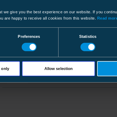
Pylväskengät
K
S
Pylväs max Ø 350 mm
t we give you the best experience on our website. If you contin
G
6
ou are happy to receive all cookies from this website.
Read more
Pylväskengän kiinnikesetti
K
Preferences
Statistics
P
pylväskenkiin ST155.x
G
6
Pylväskengät
K
C
Sorsa
 only
Allow selection
G
6