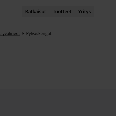
Ratkaisut
Tuotteet
Yritys
Arrow_right
elyvälineet
Pylväskengät