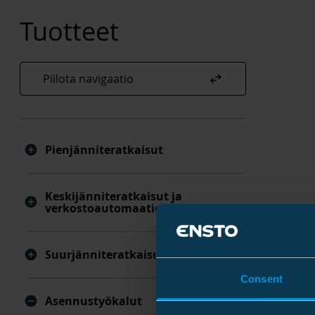
Tuotteet
swap_horiz
Piilota navigaatio
Pienjänniteratkaisut
Keskijänniteratkaisut ja
verkostoautomaatio
Suurjänniteratkaisut
Consent
Asennustyökalut