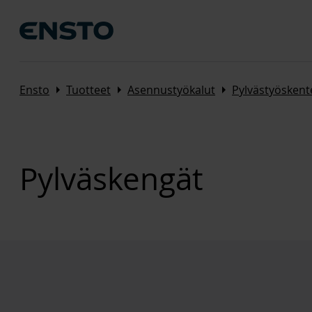
Arrow_right
Arrow_right
Arrow_right
Ensto
Tuotteet
Asennustyökalut
Pylvästyöskent
Pylväskengät