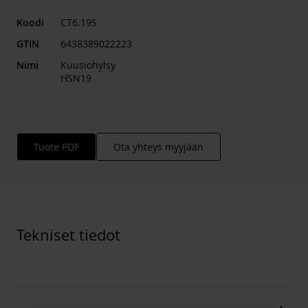
Koodi
CT6.19S
GTIN
6438389022223
Nimi
Kuusiohylsy
HSN19
Tuote PDF
Ota yhteys myyjään
Tekniset tiedot