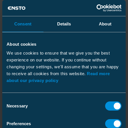
Tekniset tiedot
Pakkaustiedot
Consent
Details
About
About cookies
Mitat
We use cookies to ensure that we give you the best
experience on our website. If you continue without
Paino
0.1 kg
changing your settings, we'll assume that you are happy
Ladattavat tiedostot
Pituus
Laatikko
53 mm
to receive all cookies from this website.
Read more
about our privacy policy
Pakkauskoko
10 kpl
Syvyys
218 mm
Consent
Mittapiirros
Korkeus
126 mm
Necessary
Selection
Download
Leveys
218 mm
Tiedostotyyppi: PDF
Paino
1.132 kg
Preferences