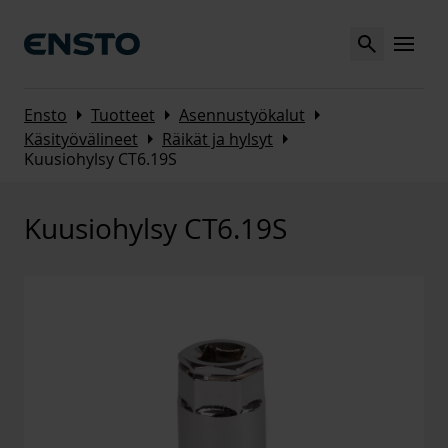
Search
MENU
Arrow_right
Arrow_right
Arrow_right
Ensto
Tuotteet
Asennustyökalut
Arrow_right
Arrow_right
Käsityövälineet
Räikät ja hylsyt
Kuusiohylsy CT6.19S
Kuusiohylsy CT6.19S