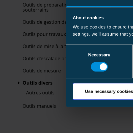
Outils de préparation de câbles
souterrains
About cookies
Outils de gestion des câbles
We use cookies to ensure tha
Outils pour travaux sous tension
settings, we'll assume that y
Outils de mise à la terre
Consent
Necessary
Selection
Outils d'escalade pour poteaux
Outils de mesure
Outils divers
Use necessary cookies
Autres outils
Outils manuels