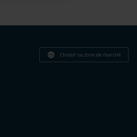
language
Choisir sa zone de marché