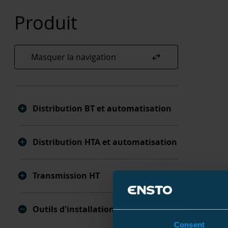
Produit
swap_horiz
Masquer la navigation
Distribution BT et automatisation
Distribution HTA et automatisation
Transmission HT
Outils d'installation
Consent