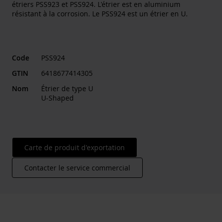
étriers PSS923 et PSS924. L'étrier est en aluminium
résistant à la corrosion. Le PSS924 est un étrier en U.
Code
PSS924
GTIN
6418677414305
Nom
Étrier de type U
U-Shaped
Carte de produit d'exportation
Contacter le service commercial