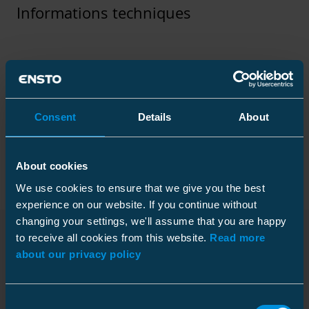
Informations techniques
Spécifications techniques
Consent
Details
About
Packaging
About cookies
We use cookies to ensure that we give you the best
experience on our website. If you continue without
Dimensions
changing your settings, we'll assume that you are happy
to receive all cookies from this website.
Read more
Poids
0.181 kg
about our privacy policy
Téléchargements
Hauteur
Carton
14 mm
Largeur
114 mm
Taille
50 pcs
Consent
Longueur
228 mm