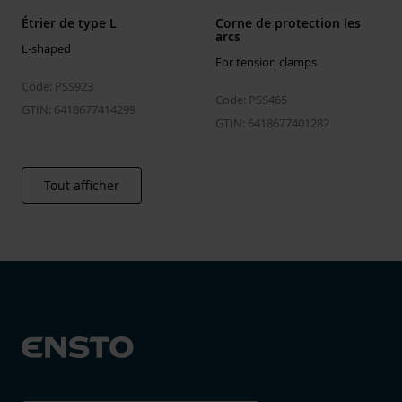
Étrier de type L
Corne de protection les
arcs
L-shaped
For tension clamps
Code: PSS923
Code: PSS465
GTIN: 6418677414299
GTIN: 6418677401282
Tout afficher