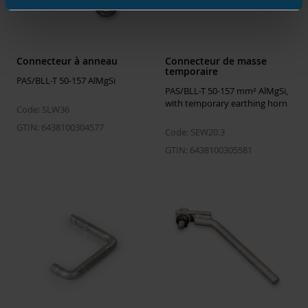
Connecteur à anneau
Connecteur de masse
temporaire
PAS/BLL-T 50-157 AlMgSi
PAS/BLL-T 50-157 mm² AlMgSi,
with temporary earthing horn
Code: SLW36
GTIN: 6438100304577
Code: SEW20.3
GTIN: 6438100305581