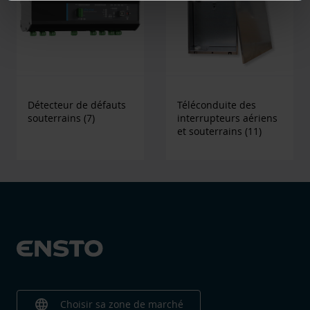
Détecteur de défauts
Téléconduite des
souterrains
(7)
interrupteurs aériens
et souterrains
(11)
language
Choisir sa zone de marché