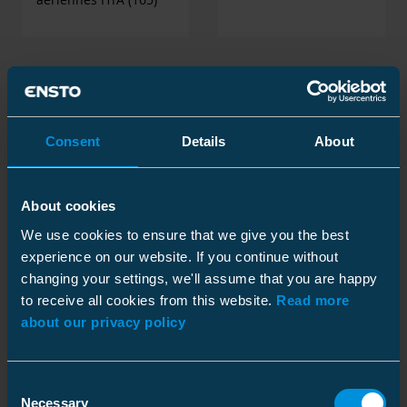
Consent
Details
About
About cookies
We use cookies to ensure that we give you the best
experience on our website. If you continue without
changing your settings, we'll assume that you are happy
Interrupteurs
Interrupteurs aériens
to receive all cookies from this website.
Read more
sectionneurs de lignes
à coupure dans l'air
about our privacy policy
aériennes
(5)
(6)
Consent
Necessary
Selection