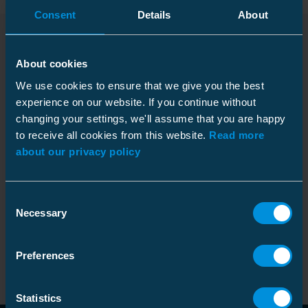
Consent
Details
About
Produit
About cookies
We use cookies to ensure that we give you the best
experience on our website. If you continue without
Instructions
changing your settings, we'll assume that you are happy
Nom
Code
/
GTIN
d'installation
to receive all cookies from this website.
Read more
about our privacy policy
Équilibreur de phase
picture_as_pdf
picture_as_pdf
Code
:
PB50A-3P-
Three-phase, 230/400 V
200ADV
GTIN
:
6438100327927
Consent
Necessary
Selection
Contrôleur de tension
picture_as_pdf
Code
:
VC6K-1P-000
Single-phase, 230V
Preferences
GTIN
:
6438100321116
Statistics