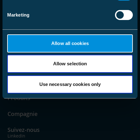
Marketing
Allow all cookies
language
Choisir sa zone de marché
Allow selection
Solutions
Use necessary cookies only
Produits
Compagnie
Suivez-nous
LinkedIn